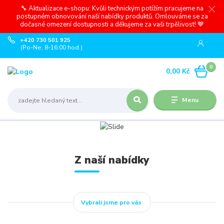
🔧 Aktualizace e-shopu: Kvůli technickým potížím pracujeme na
postupném obnovování naší nabídky produktů. Omlouváme se za
dočasné omezení dostupnosti a děkujeme za vaši trpělivost! 💙
+420 730 501 925
(Po-Ne, 8-16:00 hod.)
0
0,00 Kč
Menu
Z naší nabídky
Vybrali jsme pro vás