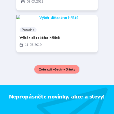
03
03
2021
Poradna
Výběr dětského hřiště
11
05
2019
Zobrazit všechny články
Nepropásněte novinky, akce a slevy!