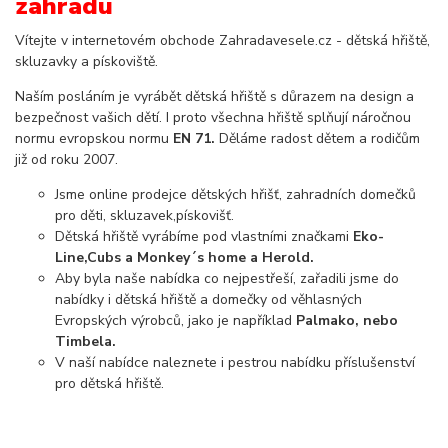
zahradu
Vítejte v internetovém obchode Zahradavesele.cz - dětská hřiště,
skluzavky a pískoviště.
Naším posláním je vyrábět dětská hřiště s důrazem na design a
bezpečnost vašich dětí. I proto všechna hřiště splňují náročnou
normu evropskou normu
EN 71.
Děláme radost dětem a rodičům
již od roku 2007.
Jsme online prodejce dětských hřišť, zahradních domečků
pro děti, skluzavek,pískovišť.
Dětská hřiště vyrábíme pod vlastními značkami
Eko-
Line,Cubs a Monkey´s home a Herold.
Aby byla naše nabídka co nejpestřeší, zařadili jsme do
nabídky i dětská hřiště a domečky od věhlasných
Evropských výrobců, jako je například
Palmako, nebo
Timbela.
V naší nabídce naleznete i pestrou nabídku příslušenství
pro dětská hřiště.