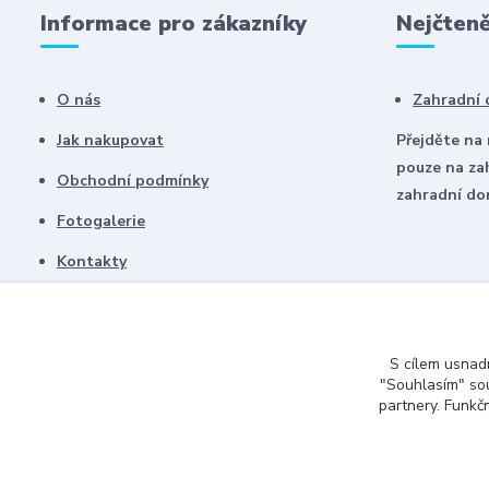
Informace pro zákazníky
Nejčteně
O nás
Zahradní
Jak nakupovat
Přejděte na
pouze na za
Obchodní podmínky
zahradní d
Fotogalerie
Kontakty
Blog
S cílem usnadn
"Souhlasím" sou
partnery. Funkč