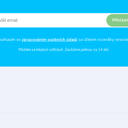
Přihlási
ouhlasím se
zpracováním osobních údajů
za účelem rozesílky newsle
Můžete se kdykoli odhlásit. Zasíláme jednou za 14 dní.