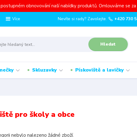
a postupném obnovování naší nabídky produktů. Omlouváme se za 
Nevíte si rady? Zavolejte.
+420 730 5
Více
Hledat
mečky
Skluzavky
Pískoviště a lavičky
iště pro školy a obce
gorii nebylo nalezeno žádné zboží.