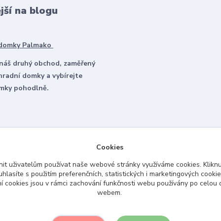
jší na blogu
 domky Palmako
 náš druhý obchod, zaměřený
hradní domky a vybírejte
omky pohodlně.
Cookies
it uživatelům používat naše webové stránky využíváme cookies. Kliknu
hlasíte s použitím preferenčních, statistických i marketingových cookie
ní cookies jsou v rámci zachování funkčnosti webu používány po celou
webem.
Upravit sběr cookies.