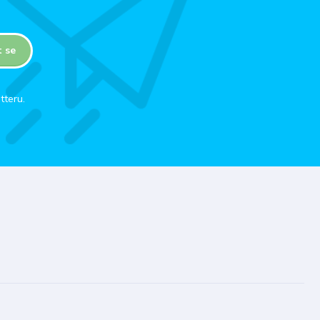
t se
tteru.