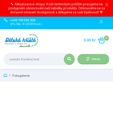
🔧 Aktualizace e-shopu: Kvůli technickým potížím pracujeme na
postupném obnovování naší nabídky produktů. Omlouváme se za
dočasné omezení dostupnosti a děkujeme za vaši trpělivost! 💙
+420 730 501 925
(Po-Ne, 8-16:00 hod.)
0
0,00 Kč
Menu
Fotogalerie