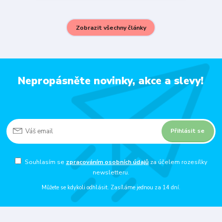
Zobrazit všechny články
Nepropásněte novinky, akce a slevy!
Přihlásit se
Souhlasím se
zpracováním osobních údajů
za účelem rozesílky
newsletteru.
Můžete se kdykoli odhlásit. Zasíláme jednou za 14 dní.