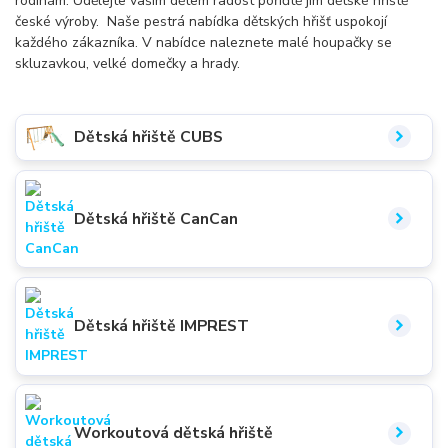
rodinám. Udělejte vašim dětem radost pořiďtě jim dětské hřiště
české výroby. Naše pestrá nabídka dětských hřišť uspokojí
každého zákazníka. V nabídce naleznete malé houpačky se
skluzavkou, velké domečky a hrady.
Dětská hřiště CUBS
Dětská hřiště CanCan
Dětská hřiště IMPREST
Workoutová dětská hřiště