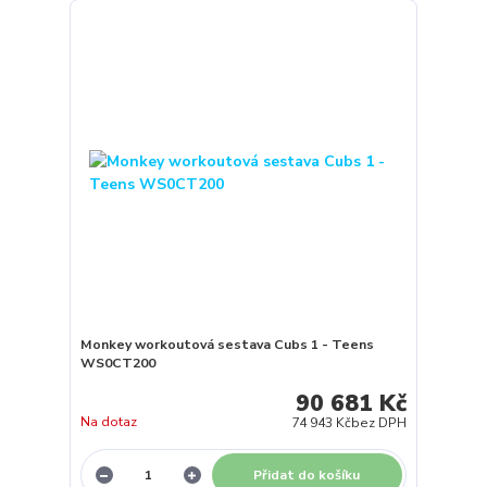
Monkey workoutová sestava Cubs 1 - Teens
WS0CT200
90 681 Kč
Na dotaz
74 943 Kč
bez DPH
Přidat do košíku