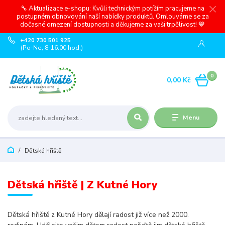
🔧 Aktualizace e-shopu: Kvůli technickým potížím pracujeme na
postupném obnovování naší nabídky produktů. Omlouváme se za
dočasné omezení dostupnosti a děkujeme za vaši trpělivost! 💙
+420 730 501 925
(Po-Ne, 8-16:00 hod.)
0
0,00 Kč
Menu
Dětská hřiště
Dětská hřiště | Z Kutné Hory
Dětská hřiště z Kutné Hory dělají radost již více než 2000.