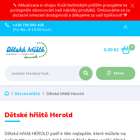
🔧 Aktualizace e-shopu: Kvůli technickým potížím pracujeme na
postupném obnovování naší nabídky produktů. Omlouváme se za
dočasné omezení dostupnosti a děkujeme za vaši trpělivost! 💙
+420 730 501 925
(Po-Ne, 8-16:00 hod.)
0
0,00 Kč
Menu
Dětská hřiště
Dětské hřiště Herold
Dětské hřiště Herold
Dětská hřiště HEROLD patří k těm nejlepším, které můžete na