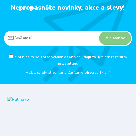
Nepropásněte novinky, akce a slevy!
Přihlásit se
Souhlasím se
zpracováním osobních údajů
za účelem rozesílky
newsletteru.
Můžete se kdykoli odhlásit. Zasíláme jednou za 14 dní.