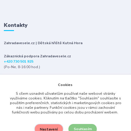
Kontakty
Zahradavesele.cz | Dětská hřiště Kutná Hora
Zákaznická podpora Zahradavesele.cz
+420 730 501 925
(Po-Ne, 8-16:00 hod.)
info@zahradavesele.cz
Cookies
S cílem usnadnit uživatelům používat naše webové stránky
využíváme cookies. Kliknutím na tlačítko "Souhlasím" souhlasíte s
použitím preferenčních, statistických i marketingových cookies pro
nás i naše partnery. Funkční cookies jsou v rámci zachování
funkčnosti webu používány po celou dobu procházení webem.
Upravit sběr cookies.
Souhlasím
Nastavení