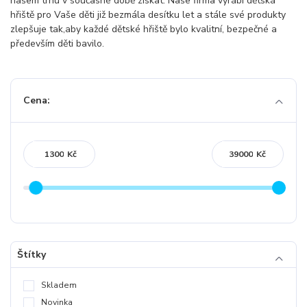
našem trhu v současné době získat. Naše firma vyrábí dětská
hřiště pro Vaše děti již bezmála desítku let a stále své produkty
zlepšuje tak,aby každé dětské hřiště bylo kvalitní, bezpečné a
především děti bavilo.
Cena:
Kč
Kč
Štítky
Skladem
Novinka