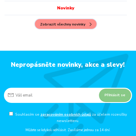
Novinky
Zobrazit všechny novinky
Nepropásněte novinky, akce a slevy!
Přihlásit se
Souhlasím se
zpracováním osobních údajů
za účelem rozesílky
newsletteru.
Můžete se kdykoli odhlásit. Zasíláme jednou za 14 dní.