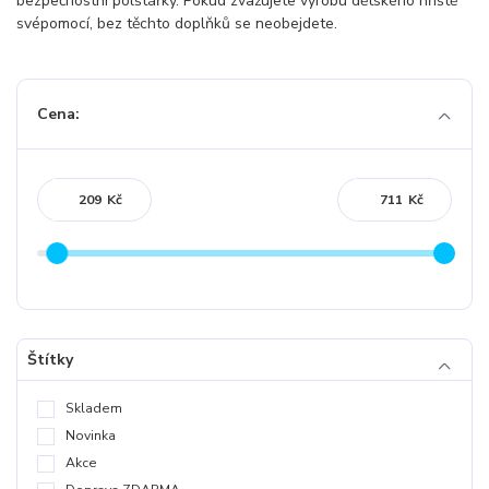
bezpečnostní polštářky. Pokud zvažujete výrobu dětského hřiště
svépomocí, bez těchto doplňků se neobejdete.
Cena:
Kč
Kč
Štítky
Skladem
Novinka
Akce