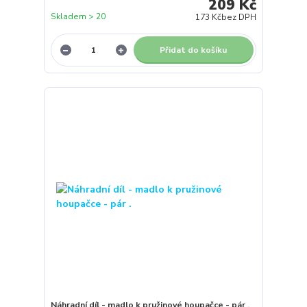
209 Kč
Skladem > 20
173 Kč
bez DPH
Přidat do košíku
Náhradní díl - madlo k pružinové houpačce - pár .