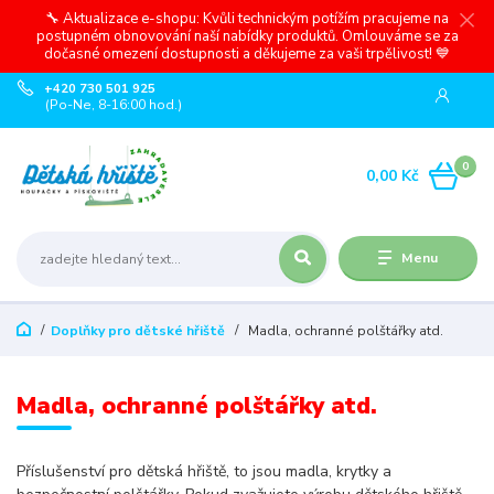
🔧 Aktualizace e-shopu: Kvůli technickým potížím pracujeme na
postupném obnovování naší nabídky produktů. Omlouváme se za
dočasné omezení dostupnosti a děkujeme za vaši trpělivost! 💙
+420 730 501 925
(Po-Ne, 8-16:00 hod.)
0
0,00 Kč
Menu
Doplňky pro dětské hřiště
Madla, ochranné polštářky atd.
Madla, ochranné polštářky atd.
Příslušenství pro dětská hřiště, to jsou madla, krytky a