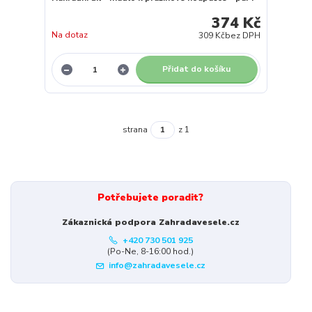
374 Kč
Na dotaz
309 Kč
bez DPH
Přidat do košíku
strana
z 1
Potřebujete poradit?
Zákaznická podpora Zahradavesele.cz
+420 730 501 925
(Po-Ne, 8-16:00 hod.)
info@zahradavesele.cz