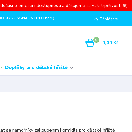
dočasné omezení dostupnosti a děkujeme za vaši trpělivost! 💙
01 925
(Po-Ne, 8-16:00 hod.)
Přihlášení
0
0,00 Kč
Doplňky pro dětské hřiště
 stát se námořníky zakoupením kormidla pro dětské hřiště