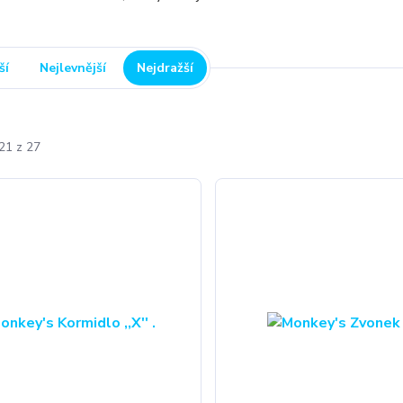
ší
Nejlevnější
Nejdražší
21 z 27