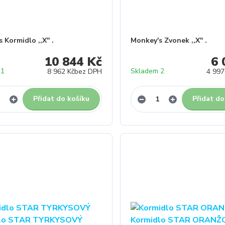
 Kormidlo ,,X'' .
Monkey's Zvonek ,,X'' .
10 844 Kč
6 
 1
Skladem 2
8 962 Kč
bez DPH
4 997
Přidat do košíku
Přidat do