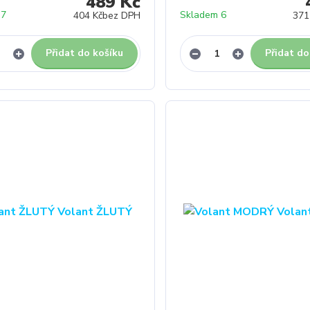
489 Kč
 7
Skladem 6
404 Kč
bez DPH
371
Přidat do košíku
Přidat do