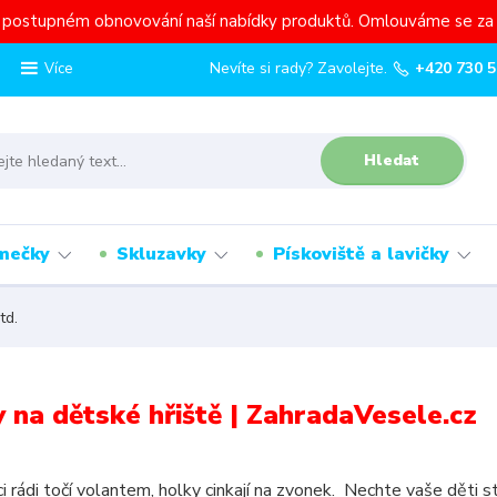
a postupném obnovování naší nabídky produktů. Omlouváme se za 
Nevíte si rady? Zavolejte.
+420 730 5
Více
Hledat
mečky
Skluzavky
Pískoviště a lavičky
td.
 na dětské hřiště | ZahradaVesele.cz
i rádi točí volantem, holky cinkají na zvonek. Nechte vaše děti