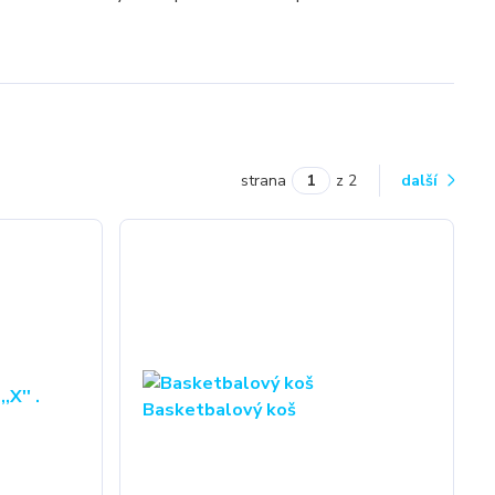
strana
z 2
další