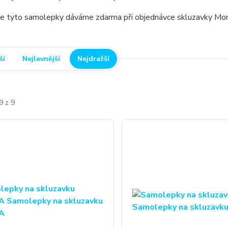
že tyto samolepky dáváme zdarma při objednávce skluzavky M
ší
Nejlevnější
Nejdražší
9 z 9