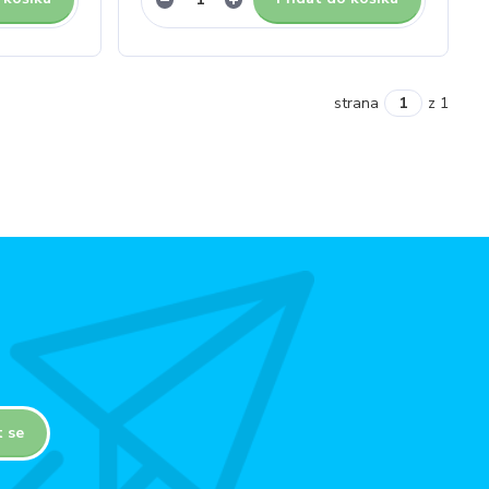
strana
z 1
t se