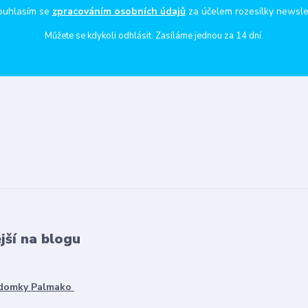
ouhlasím se
zpracováním osobních údajů
za účelem rozesílky newsle
Můžete se kdykoli odhlásit. Zasíláme jednou za 14 dní.
jší na blogu
 domky Palmako