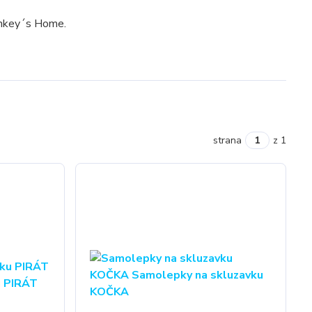
onkey´s Home.
strana
z 1