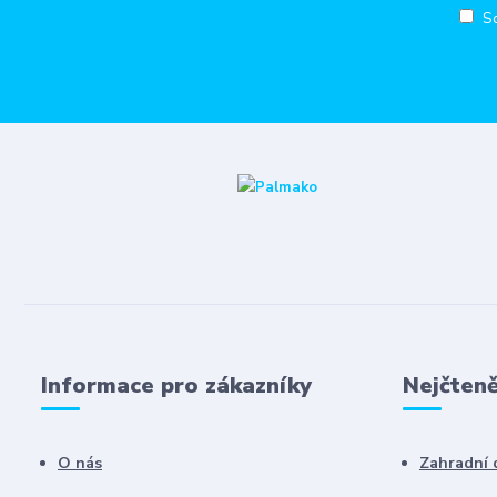
S
Informace pro zákazníky
Nejčteně
O nás
Zahradní