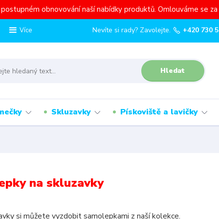
a postupném obnovování naší nabídky produktů. Omlouváme se za 
Nevíte si rady? Zavolejte.
+420 730 5
Více
Hledat
mečky
Skluzavky
Pískoviště a lavičky
epky na skluzavky
avky si můžete vyzdobit samolepkami z naší kolekce.