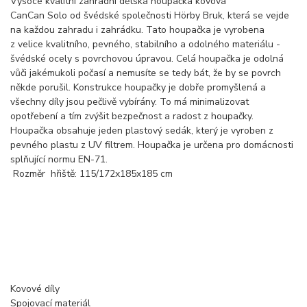
Vysoce kvalitní zahradní dětská houpačka kovová
CanCan Solo od švédské společnosti Hörby Bruk, která se vejde
na každou zahradu i zahrádku. Tato houpačka je vyrobena
z velice kvalitního, pevného, stabilního a odolného materiálu -
švédské ocely s povrchovou úpravou. Celá houpačka je odolná
vůči jakémukoli počasí a nemusíte se tedy bát, že by se povrch
někde porušil. Konstrukce houpačky je dobře promyšlená a
všechny díly jsou pečlivě vybírány. To má minimalizovat
opotřebení a tím zvýšit bezpečnost a radost z houpačky.
Houpačka obsahuje jeden plastový sedák, který je vyroben z
pevného plastu z UV filtrem. Houpačka je určena pro domácnosti
splňující normu EN-71.
Rozměr hřiště: 115/172x185x185 cm
Kovové díly
Spojovací materiál