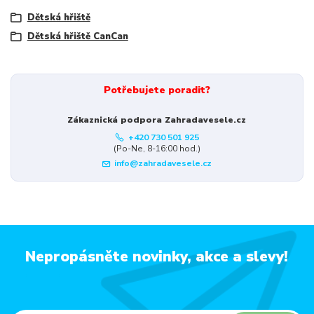
Dětská hřiště
Dětská hřiště CanCan
Potřebujete poradit?
Zákaznická podpora Zahradavesele.cz
+420 730 501 925
(Po-Ne, 8-16:00 hod.)
info@zahradavesele.cz
Nepropásněte novinky, akce a slevy!