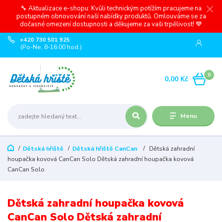
🔧 Aktualizace e-shopu: Kvůli technickým potížím pracujeme na
postupném obnovování naší nabídky produktů. Omlouváme se za
dočasné omezení dostupnosti a děkujeme za vaši trpělivost! 💙
+420 730 501 925
(Po-Ne, 8-16:00 hod.)
0
0,00 Kč
Menu
Dětská hřiště
Dětská hřiště CanCan
Dětská zahradní
houpačka kovová CanCan Solo Dětská zahradní houpačka kovová
CanCan Solo
Dětská zahradní houpačka kovová
CanCan Solo Dětská zahradní