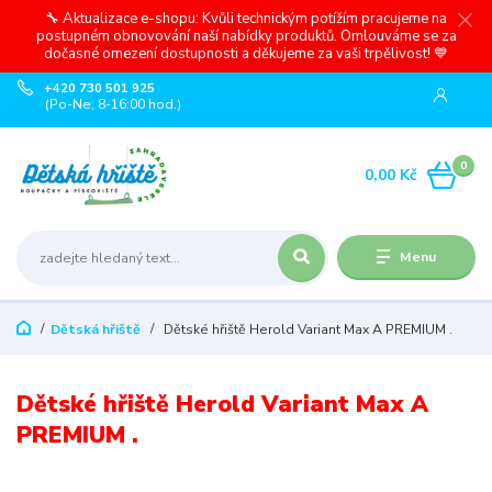
🔧 Aktualizace e-shopu: Kvůli technickým potížím pracujeme na
postupném obnovování naší nabídky produktů. Omlouváme se za
dočasné omezení dostupnosti a děkujeme za vaši trpělivost! 💙
+420 730 501 925
(Po-Ne, 8-16:00 hod.)
0
0,00 Kč
Menu
Dětská hřiště
Dětské hřiště Herold Variant Max A PREMIUM .
Dětské hřiště Herold Variant Max A
PREMIUM .