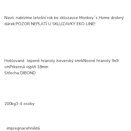
Navíc nabízíme letošní rok ke skluzavce Monkey´s Home drobný
dárek:POZOR NEPLATÍ U SKLUZAVKY EKO-LINE!
Hoblované lepené hranoly /severský smrkNosné hranoly 9x9
cmPrkenná výplň 18mm
Střecha DIBOND
200kg3-4 osoby
impregnacehnědá