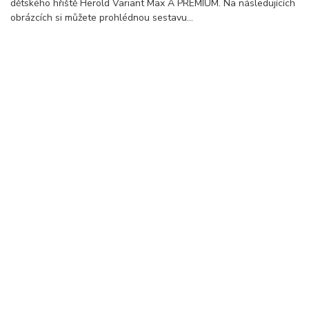
dětského hřiště Herold Variant Max A PREMIUM. Na následujících
obrázcích si můžete prohlédnou sestavu...