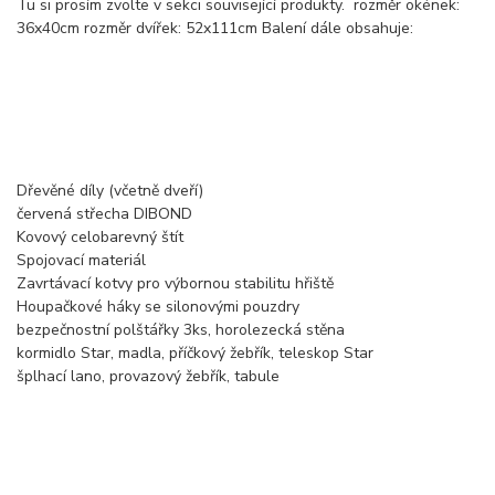
Tu si prosím zvolte v sekci související produkty. rozměr okének:
36x40cm rozměr dvířek: 52x111cm Balení dále obsahuje:
Dřevěné díly (včetně dveří)
červená střecha DIBOND
Kovový celobarevný štít
Spojovací materiál
Zavrtávací kotvy pro výbornou stabilitu hřiště
Houpačkové háky se silonovými pouzdry
bezpečnostní polštářky 3ks, horolezecká stěna
kormidlo Star, madla, příčkový žebřík, teleskop Star
šplhací lano, provazový žebřík, tabule