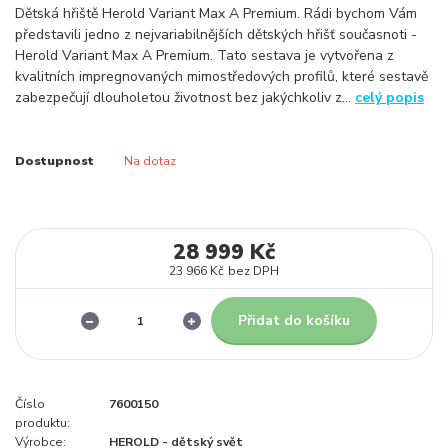
Dětská hřiště Herold Variant Max A Premium. Rádi bychom Vám
představili jedno z nejvariabilnějších dětských hřišť současnoti -
Herold Variant Max A Premium. Tato sestava je vytvořena z
kvalitních impregnovaných mimostředových profilů, které sestavě
zabezpečují dlouholetou životnost bez jakýchkoliv z...
celý popis
Dostupnost
Na dotaz
28 999 Kč
23 966 Kč
bez DPH
Přidat do košíku
Číslo
7600150
produktu:
Výrobce:
HEROLD - dětský svět