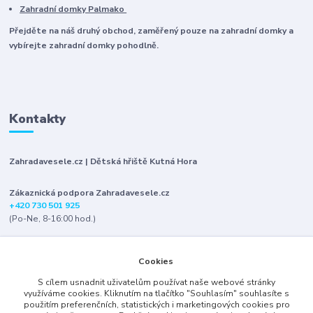
Zahradní domky Palmako
Přejděte na náš druhý obchod, zaměřený pouze na zahradní domky a
vybírejte zahradní domky pohodlně.
Kontakty
Zahradavesele.cz | Dětská hřiště Kutná Hora
Zákaznická podpora Zahradavesele.cz
+420 730 501 925
(Po-Ne, 8-16:00 hod.)
info@zahradavesele.cz
Cookies
S cílem usnadnit uživatelům používat naše webové stránky
využíváme cookies. Kliknutím na tlačítko "Souhlasím" souhlasíte s
použitím preferenčních, statistických i marketingových cookies pro