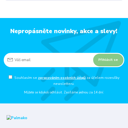
Nepropásněte novinky, akce a slevy!
Přihlásit se
Souhlasím se
zpracováním osobních údajů
za účelem rozesílky
newsletteru.
Můžete se kdykoli odhlásit. Zasíláme jednou za 14 dní.