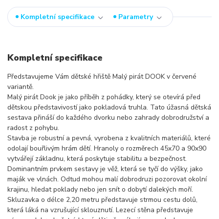
Kompletní specifikace
Parametry
Kompletní specifikace
Představujeme Vám dětské hřiště Malý pirát DOOK v červené
variantě.
Malý pirát Dook je jako příběh z pohádky, který se otevírá před
dětskou představivostí jako pokladová truhla. Tato úžasná dětská
sestava přináší do každého dvorku nebo zahrady dobrodružství a
radost z pohybu.
Stavba je robustní a pevná, vyrobena z kvalitních materiálů, které
odolají bouřlivým hrám dětí. Hranoly o rozměrech 45x70 a 90x90
vytvářejí základnu, která poskytuje stabilitu a bezpečnost.
Dominantním prvkem sestavy je věž, která se tyčí do výšky, jako
maják ve vlnách. Odtud mohou malí dobrodruzi pozorovat okolní
krajinu, hledat poklady nebo jen snít o dobytí dalekých moří.
Skluzavka o délce 2,20 metru představuje strmou cestu dolů,
která láká na vzrušující sklouznutí. Lezecí stěna představuje