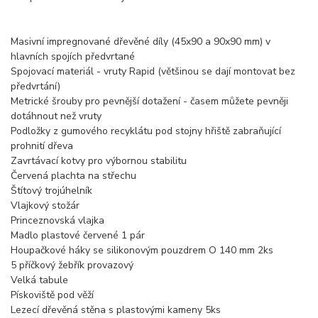
Masivní impregnované dřevěné díly (45x90 a 90x90 mm) v
hlavních spojích předvrtané
Spojovací materiál - vruty Rapid (většinou se dají montovat bez
předvrtání)
Metrické šrouby pro pevnější dotažení - časem můžete pevněji
dotáhnout než vruty
Podložky z gumového recyklátu pod stojny hřiště zabraňující
prohnití dřeva
Zavrtávací kotvy pro výbornou stabilitu
Červená plachta na střechu
Štítový trojúhelník
Vlajkový stožár
Princeznovská vlajka
Madlo plastové červené 1 pár
Houpačkové háky se silikonovým pouzdrem O 140 mm 2ks
5 příčkový žebřík provazový
Velká tabule
Pískoviště pod věží
Lezecí dřevěná stěna s plastovými kameny 5ks