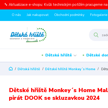
🔧 Aktualizace e-shopu: Kvůli technickým potížím pracujeme n
O nás
Jak nakupovat
Obchodní podmínky
Fotogalerie
Dětská hřiště
Dětské do
Dětská hřiště
Dětské hřiště Monkey´s Home
Děts
Dětské hřiště Monkey´s Home Mal
pirát DOOK se skluzavkou 2024