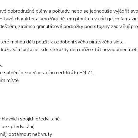
své dobrodružné plány a poklady, nebo se jednoduše vyjádřit sv
estavě charakter a umožňují dětem plout na vlnách jejich fantazie
deštěm, zatímco granulátové podložky pod stojany zabraňují pro
které mohou děti použít k ozdobení svého pirátského sídla.
rodružství a fantazie, kde se každý den může stát nezapomenute
k.
e splnění bezpečnostního certifikátu EN 71.
ním místě.
hlavních spojích předvrtané
t bez předvrtání)
něji dotáhnout než vruty