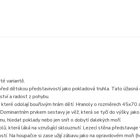
é variantě.
 před dětskou představivostí jako pokladová truhla. Tato úžasná
tví a radost z pohybu.
ů, které odolají bouřlivým hrám dětí. Hranoly o rozměrech 45x70
. Dominantním prvkem sestavy je věž, která se tyčí do výšky, jak
nu, hledat poklady nebo jen snít o dobytí dalekých moří.
, která láká na vzrušující sklouznutí. Lezecí stěna představuje
stí. Na houpačce si zase užijí zábavu jako na opravdovém moři (