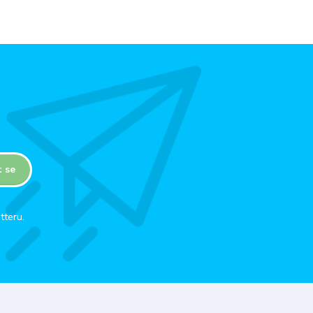
t se
tteru.