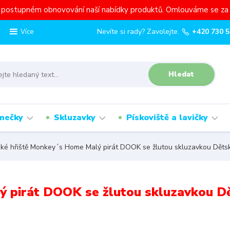
a postupném obnovování naší nabídky produktů. Omlouváme se za 
Nevíte si rady? Zavolejte.
+420 730 5
Více
Hledat
mečky
Skluzavky
Pískoviště a lavičky
ké hřiště Monkey´s Home Malý pirát DOOK se žlutou skluzavkou Děts
ý pirát DOOK se žlutou skluzavkou D