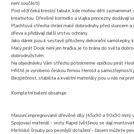
není součástí).
Pod věží čeká kreslící tabule, kde mohou děti zaznamenat 
kreativitou. Dřevěné kormidlo a vlajka princezny dodávají s
Plachtová střecha chrání malé dobrodruhy před sluncem a 
dřeva a přidávají další vrstvu ochrany.
Jako dárek jsou k sestavě přiloženy dekorační samolepky, 
Malý pirát Dook není jen hračka, je to brána do světa dob
dobrodružstvím.
Na objednávku Vám střechu potiskneme opičkou pirát Hoo
Hřiště je vyrobeno českou firmou Herold a samozřejmostí j
Bezpečnost, stabilita a kvalitní materiály jsou u nás na prv
Kompletní balení obsahuje:
Masivní impregnované dřevěné díly (45x90 a 90x90 mm) v 
Spojovací materiál - vruty Rapid (většinou se dají montova
Metrické šrouby pro pevnější dotažení - časem můžete pev