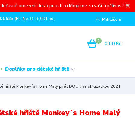
dočasné omezení dostupnosti a děkujeme za vaši trpělivost! 💙
01 925
(Po-Ne, 8-16:00 hod.)
Přihlášení
0
0,00 Kč
Doplňky pro dětské hřiště
ké hřiště Monkey´s Home Malý pirát DOOK se skluzavkou 2024
ětské hřiště Monkey´s Home Malý