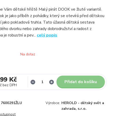
 Vám dětské hřiště Malý pirát DOOK ve žluté variantě.
ok je jako příběh z pohádky, který se otevírá před dětskou
í jako pokladová truhla. Tato úžasná dětská sestava
ždého dvorku nebo zahrady dobrodružství a radost z
 je robustní a pev...
celý popis
Na dotaz
699 Kč
Přidat do košíku
č
bez DPH
7600291ŽLU
Výrobce:
HEROLD - dětský svět a
zahrada, s.r.o.
dostupnost