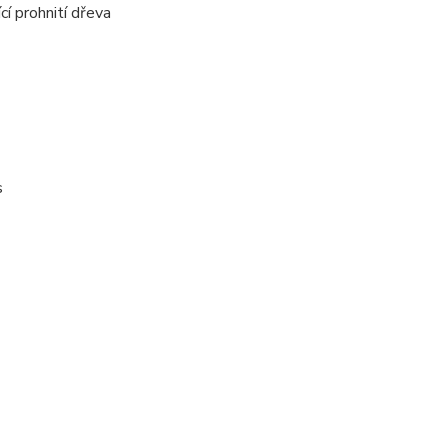
í prohnití dřeva
s