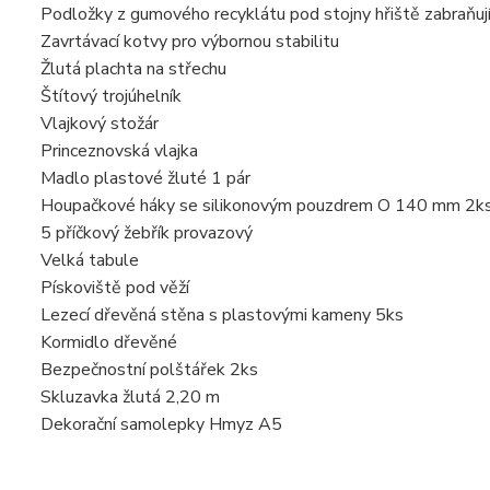
Podložky z gumového recyklátu pod stojny hřiště zabraňujíc
Zavrtávací kotvy pro výbornou stabilitu
Žlutá plachta na střechu
Štítový trojúhelník
Vlajkový stožár
Princeznovská vlajka
Madlo plastové žluté 1 pár
Houpačkové háky se silikonovým pouzdrem O 140 mm 2k
5 příčkový žebřík provazový
Velká tabule
Pískoviště pod věží
Lezecí dřevěná stěna s plastovými kameny 5ks
Kormidlo dřevěné
Bezpečnostní polštářek 2ks
Skluzavka žlutá 2,20 m
Dekorační samolepky Hmyz A5