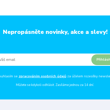
Nepropásněte novinky, akce a slevy!
Přihlási
ouhlasím se
zpracováním osobních údajů
za účelem rozesílky newsle
Můžete se kdykoli odhlásit. Zasíláme jednou za 14 dní.