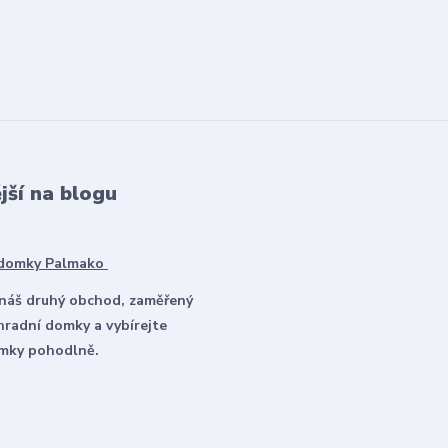
jší na blogu
 domky Palmako
 náš druhý obchod, zaměřený
hradní domky a vybírejte
omky pohodlně.