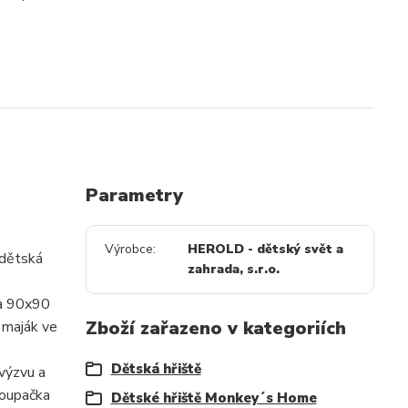
Parametry
Výrobce
HEROLD - dětský svět a
 dětská
zahrada, s.r.o.
 a 90x90
Zboží zařazeno v kategoriích
o maják ve
Dětská hřiště
 výzvu a
houpačka
Dětské hřiště Monkey´s Home