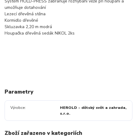
Systém HOLD-PRESS zabraňuje rozhýbání věže při houpání a
umožňuje dotahování
Lezecí dřevěná stěna
Kormidlo dřevěné
Skluzavka 2,20 m modrá
Houpačka dřevěná sedák NIKOL 2ks
Parametry
Výrobce
HEROLD - dětský svět a zahrada,
s.r.o.
Zboží zařazeno v kategoriích