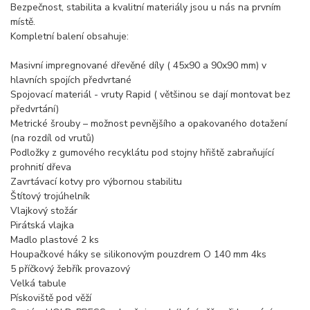
Bezpečnost, stabilita a kvalitní materiály jsou u nás na prvním
místě.
Kompletní balení obsahuje:
Masivní impregnované dřevěné díly ( 45x90 a 90x90 mm) v
hlavních spojích předvrtané
Spojovací materiál - vruty Rapid ( většinou se dají montovat bez
předvrtání)
Metrické šrouby – možnost pevnějšího a opakovaného dotažení
(na rozdíl od vrutů)
Podložky z gumového recyklátu pod stojny hřiště zabraňující
prohnití dřeva
Zavrtávací kotvy pro výbornou stabilitu
Štítový trojúhelník
Vlajkový stožár
Pirátská vlajka
Madlo plastové 2 ks
Houpačkové háky se silikonovým pouzdrem O 140 mm 4ks
5 příčkový žebřík provazový
Velká tabule
Pískoviště pod věží