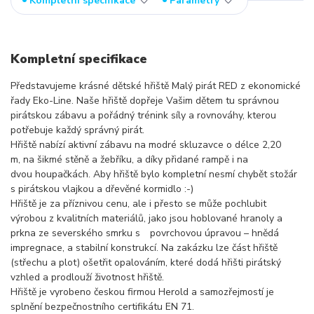
Kompletní specifikace
Parametry
Kompletní specifikace
Představujeme krásné dětské hřiště Malý pirát RED z ekonomické
řady Eko-Line. Naše hřiště dopřeje Vašim dětem tu správnou
pirátskou zábavu a pořádný trénink síly a rovnováhy, kterou
potřebuje každý správný pirát.
Hřiště nabízí aktivní zábavu na modré skluzavce o délce 2,20
m, na šikmé stěně a žebříku, a díky přidané rampě i na
dvou houpačkách. Aby hřiště bylo kompletní nesmí chybět stožár
s pirátskou vlajkou a dřevěné kormidlo :-)
Hřiště je za příznivou cenu, ale i přesto se může pochlubit
výrobou z kvalitních materiálů, jako jsou hoblované hranoly a
prkna ze severského smrku s povrchovou úpravou – hnědá
impregnace, a stabilní konstrukcí. Na zakázku lze část hřiště
(střechu a plot) ošetřit opalováním, které dodá hřišti pirátský
vzhled a prodlouží životnost hřiště.
Hřiště je vyrobeno českou firmou Herold a samozřejmostí je
splnění bezpečnostního certifikátu EN 71.