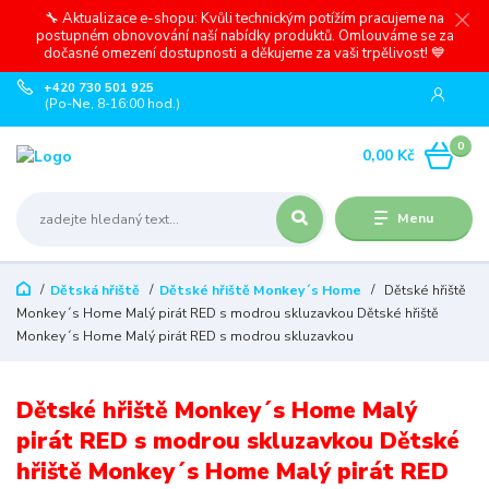
🔧 Aktualizace e-shopu: Kvůli technickým potížím pracujeme na
postupném obnovování naší nabídky produktů. Omlouváme se za
dočasné omezení dostupnosti a děkujeme za vaši trpělivost! 💙
+420 730 501 925
(Po-Ne, 8-16:00 hod.)
0
0,00 Kč
Menu
Dětská hřiště
Dětské hřiště Monkey´s Home
Dětské hřiště
Monkey´s Home Malý pirát RED s modrou skluzavkou Dětské hřiště
Monkey´s Home Malý pirát RED s modrou skluzavkou
Dětské hřiště Monkey´s Home Malý
pirát RED s modrou skluzavkou Dětské
hřiště Monkey´s Home Malý pirát RED