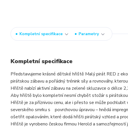
Kompletní specifikace
Parametry
Kompletní specifikace
Představujeme krásné dětské hřiště Malý pirát RED z eko
pirátskou zábavu a pořádný trénink síly a rovnováhy, ktero
Hřiště nabízí aktivní zábavu na zelené skluzavce o délce 2
Aby hřiště bylo kompletní nesmí chybět stožár s pirátskou 
Hřiště je za příznivou cenu, ale i přesto se může pochlubit 
severského smrku s povrchovou úpravou – hnědá impregnace,
ošetřit opalováním, které dodá hřišti pirátský vzhled a prod
Hřiště je vyrobeno českou firmou Herold a samozřejmostí j