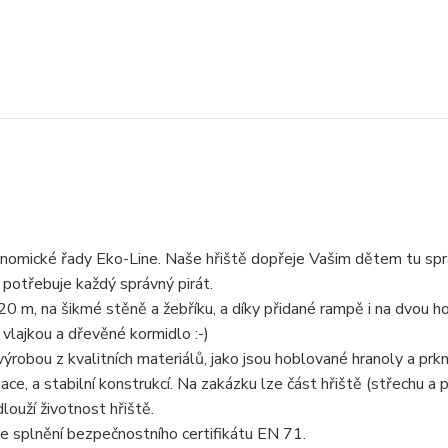
nomické řady Eko-Line. Naše hřiště dopřeje Vašim dětem tu sp
u potřebuje každý správný pirát.
,20 m, na šikmé stěně a žebříku, a díky přidané rampě i na dvou h
vlajkou a dřevěné kormidlo :-)
výrobou z kvalitních materiálů, jako jsou hoblované hranoly a prk
 a stabilní konstrukcí. Na zakázku lze část hřiště (střechu a p
louží životnost hřiště.
e splnění bezpečnostního certifikátu EN 71.