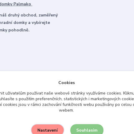
 domky Palmako
 náš druhý obchod, zaměřený
hradní domky a vybírejte
omky pohodlně.
Cookies
it uživatelům používat naše webové stránky využíváme cookies. Kliknu
hlasíte s použitím preferenčních, statistických i marketingových cookie
Upravit sběr cookies.
ní cookies jsou v rámci zachování funkčnosti webu používány po celou
webem.
Souhlasím
Nastavení