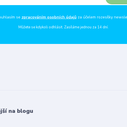
ouhlasím se
zpracováním osobních údajů
za účelem rozesílky newsle
Můžete se kdykoli odhlásit. Zasíláme jednou za 14 dní.
jší na blogu