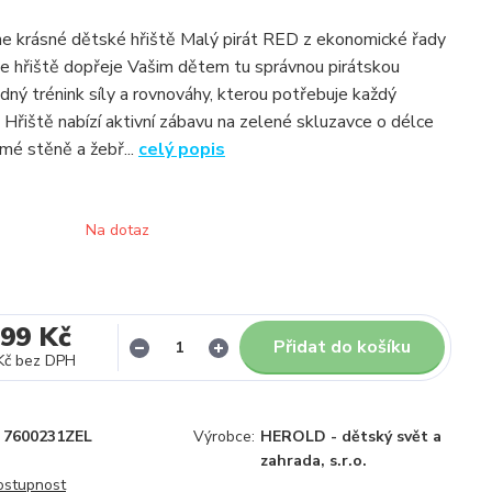
e krásné dětské hřiště Malý pirát RED z ekonomické řady
e hřiště dopřeje Vašim dětem tu správnou pirátskou
dný trénink síly a rovnováhy, kterou potřebuje každý
. Hřiště nabízí aktivní zábavu na zelené skluzavce o délce
kmé stěně a žebř...
celý popis
Na dotaz
799 Kč
Přidat do košíku
Kč
bez DPH
7600231ZEL
Výrobce:
HEROLD - dětský svět a
zahrada, s.r.o.
dostupnost