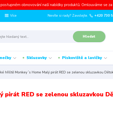
a postupném obnovování naší nabídky produktů. Omlouváme se za 
Nevíte si rady? Zavolejte.
+420 730 5
Více
Hledat
mečky
Skluzavky
Pískoviště a lavičky
ké hřiště Monkey´s Home Malý pirát RED se zelenou skluzavkou Dětsk
ý pirát RED se zelenou skluzavkou D