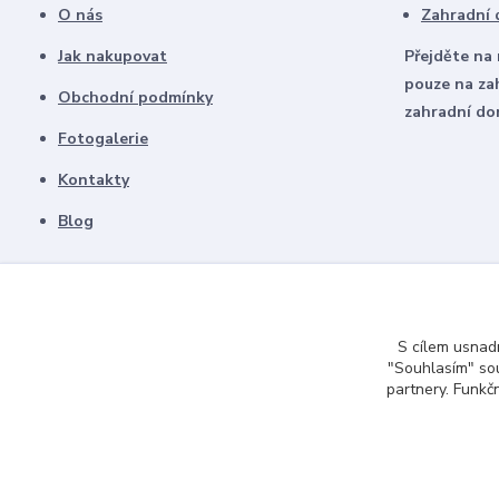
O nás
Zahradní
Jak nakupovat
Přejděte na
pouze na za
Obchodní podmínky
zahradní d
Fotogalerie
Kontakty
Blog
S cílem usnadn
"Souhlasím" sou
partnery. Funkč
2007-2023