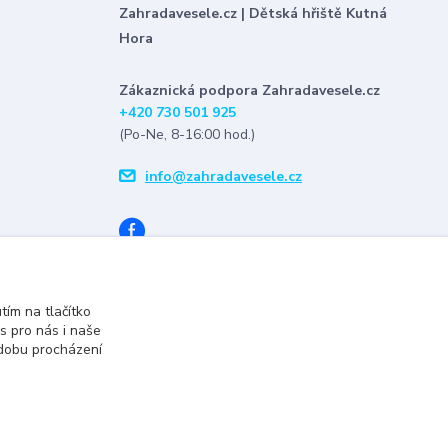
Zahradavesele.cz | Dětská hřiště Kutná
Hora
Zákaznická podpora Zahradavesele.cz
+420 730 501 925
(Po-Ne, 8-16:00 hod.)
info@zahradavesele.cz
tím na tlačítko
s pro nás i naše
 dobu procházení
Vytvořeno na
Eshop-rychle.cz