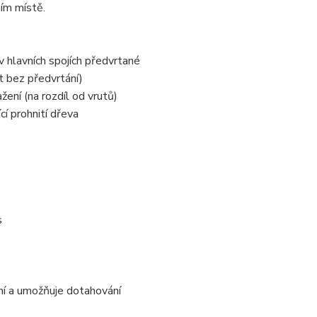
ním místě.
hlavních spojích předvrtané
t bez předvrtání)
ení (na rozdíl od vrutů)
í prohnití dřeva
s
í a umožňuje dotahování