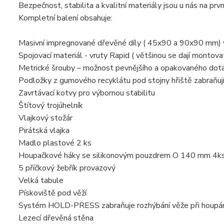
Bezpečnost, stabilita a kvalitní materiály jsou u nás na prv
Kompletní balení obsahuje:
Masivní impregnované dřevěné díly ( 45x90 a 90x90 mm) v 
Spojovací materiál - vruty Rapid ( většinou se dají montova
Metrické šrouby – možnost pevnějšího a opakovaného dotaž
Podložky z gumového recyklátu pod stojny hřiště zabraňujíc
Zavrtávací kotvy pro výbornou stabilitu
Štítový trojúhelník
Vlajkový stožár
Pirátská vlajka
Madlo plastové 2 ks
Houpačkové háky se silikonovým pouzdrem O 140 mm 4k
5 příčkový žebřík provazový
Velká tabule
Pískoviště pod věží
Systém HOLD-PRESS zabraňuje rozhýbání věže při houpán
Lezecí dřevěná stěna