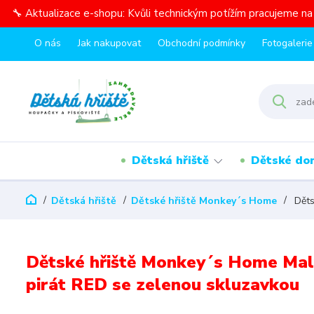
🔧 Aktualizace e-shopu: Kvůli technickým potížím pracujeme n
O nás
Jak nakupovat
Obchodní podmínky
Fotogalerie
Dětská hřiště
Dětské do
Dětská hřiště
Dětské hřiště Monkey´s Home
Děts
Dětské hřiště Monkey´s Home Mal
pirát RED se zelenou skluzavkou