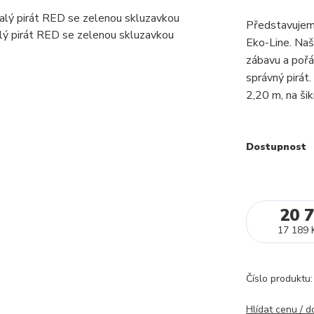
Představujem
Eko-Line. Naš
zábavu a pořá
správný pirát
2,20 m, na ši
Dostupnost
20 
17 189 
Číslo produktu:
Hlídat cenu / 