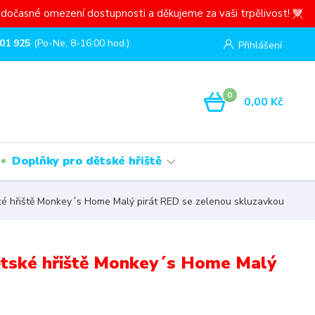
dočasné omezení dostupnosti a děkujeme za vaši trpělivost! 💙
01 925
(Po-Ne, 8-16:00 hod.)
Přihlášení
0
0,00 Kč
Doplňky pro dětské hřiště
é hřiště Monkey´s Home Malý pirát RED se zelenou skluzavkou
ětské hřiště Monkey´s Home Malý