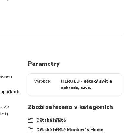
Parametry
rávnou
Výrobce
HEROLD - dětský svět a
zahrada, s.r.o.
oupačkách.
Zboží zařazeno v kategoriích
na ze
lot)
Dětská hřiště
Dětské hřiště Monkey´s Home