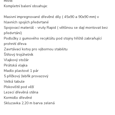
místě.
Kompletní balení obsahuje:
Masivní impregnované dřevěné díly ( 45x90 a 90x90 mm) v
hlavních spojích předvrtané
Spojovací materiál - vruty Rapid ( většinou se dají montovat bez
předvrtání)
Podložky z gumového recyklátu pod stojny hřiště zabraňující
prohnití dřeva
Zavrtávací kotvy pro výbornou stabilitu
Štítový trojúhelník
Vlajkový stožár
Pirátská vlajka
Madlo plastové 1 pár
5 příčkový žebřík provazový
Velká tabule
Pískoviště pod věží
Lezecí dřevěná stěna
Kormidlo dřevěné
Skluzavka 2,20 m barva zelená