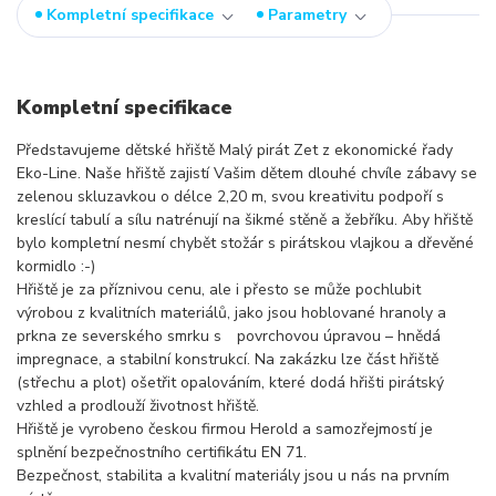
Kompletní specifikace
Parametry
Kompletní specifikace
Představujeme dětské hřiště Malý pirát Zet z ekonomické řady
Eko-Line. Naše hřiště zajistí Vašim dětem dlouhé chvíle zábavy se
zelenou skluzavkou o délce 2,20 m, svou kreativitu podpoří s
kreslící tabulí a sílu natrénují na šikmé stěně a žebříku. Aby hřiště
bylo kompletní nesmí chybět stožár s pirátskou vlajkou a dřevěné
kormidlo :-)
Hřiště je za příznivou cenu, ale i přesto se může pochlubit
výrobou z kvalitních materiálů, jako jsou hoblované hranoly a
prkna ze severského smrku s povrchovou úpravou – hnědá
impregnace, a stabilní konstrukcí. Na zakázku lze část hřiště
(střechu a plot) ošetřit opalováním, které dodá hřišti pirátský
vzhled a prodlouží životnost hřiště.
Hřiště je vyrobeno českou firmou Herold a samozřejmostí je
splnění bezpečnostního certifikátu EN 71.
Bezpečnost, stabilita a kvalitní materiály jsou u nás na prvním