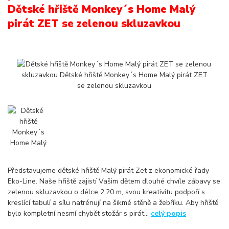
Dětské hřiště Monkey´s Home Malý
pirát ZET se zelenou skluzavkou
Představujeme dětské hřiště Malý pirát Zet z ekonomické řady
Eko-Line. Naše hřiště zajistí Vašim dětem dlouhé chvíle zábavy se
zelenou skluzavkou o délce 2,20 m, svou kreativitu podpoří s
kreslící tabulí a sílu natrénují na šikmé stěně a žebříku. Aby hřiště
bylo kompletní nesmí chybět stožár s pirát...
celý popis