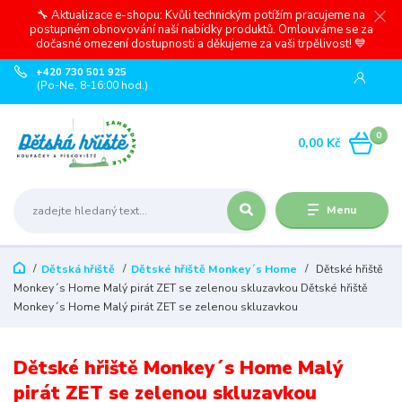
🔧 Aktualizace e-shopu: Kvůli technickým potížím pracujeme na
postupném obnovování naší nabídky produktů. Omlouváme se za
dočasné omezení dostupnosti a děkujeme za vaši trpělivost! 💙
+420 730 501 925
(Po-Ne, 8-16:00 hod.)
0
0,00 Kč
Menu
Dětská hřiště
Dětské hřiště Monkey´s Home
Dětské hřiště
Monkey´s Home Malý pirát ZET se zelenou skluzavkou Dětské hřiště
Monkey´s Home Malý pirát ZET se zelenou skluzavkou
Dětské hřiště Monkey´s Home Malý
pirát ZET se zelenou skluzavkou