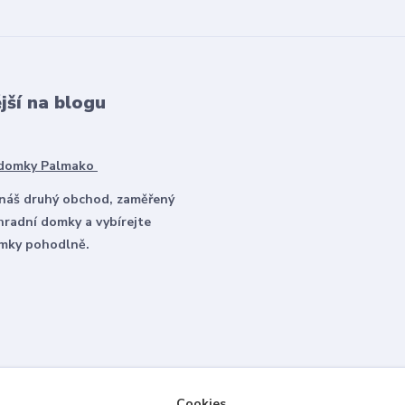
jší na blogu
 domky Palmako
 náš druhý obchod, zaměřený
hradní domky a vybírejte
omky pohodlně.
Cookies