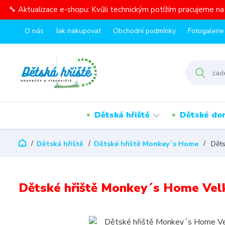
🔧 Aktualizace e-shopu: Kvůli technickým potížím pracujeme n
O nás
Jak nakupovat
Obchodní podmínky
Fotogalerie
Dětská hřiště
Dětské do
Dětská hřiště
Dětské hřiště Monkey´s Home
Děts
Dětské hřiště Monkey´s Home Velk