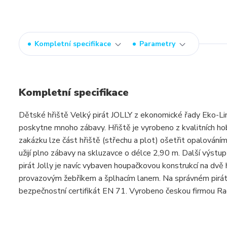
Kompletní specifikace
Parametry
Kompletní specifikace
Dětské hřiště Velký pirát JOLLY z ekonomické řady Eko-Line 
poskytne mnoho zábavy. Hřiště je vyrobeno z kvalitních ho
zakázku lze část hřiště (střechu a plot) ošetřit opalováním,
užijí plno zábavy na skluzavce o délce 2,90 m. Další výstu
pirát Jolly je navíc vybaven houpačkovou konstrukcí na dv
provazovým žebříkem a šplhacím lanem. Na správném pirátsk
bezpečnostní certifikát EN 71. Vyrobeno českou firmou R