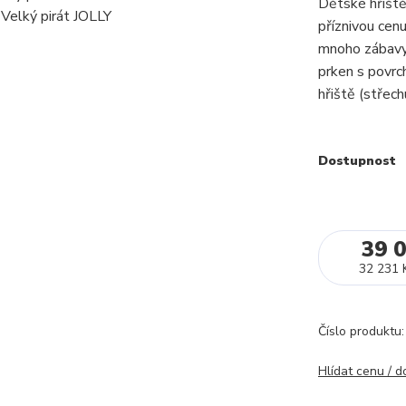
Dětské hřiště
příznivou cenu
mnoho zábavy.
prken s povrc
hřiště (střech
Dostupnost
39 
32 231 
Číslo produktu:
Hlídat cenu / 