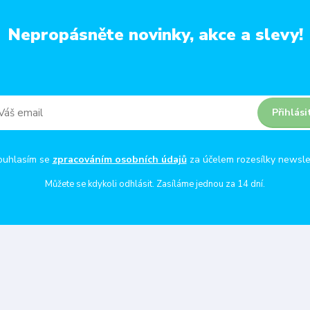
Nepropásněte novinky, akce a slevy!
Přihlási
ouhlasím se
zpracováním osobních údajů
za účelem rozesílky newsle
Můžete se kdykoli odhlásit. Zasíláme jednou za 14 dní.