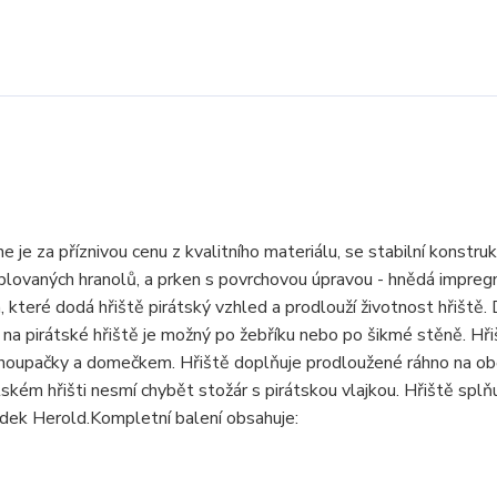
je za příznivou cenu z kvalitního materiálu, se stabilní konstruk
blovaných hranolů, a prken s povrchovou úpravou - hnědá impreg
 které dodá hřiště pirátský vzhled a prodlouží životnost hřiště. 
p na pirátské hřiště je možný po žebříku nebo po šikmé stěně. Hř
ě houpačky a domečkem. Hřiště doplňuje prodloužené ráhno na ob
ém hřišti nesmí chybět stožár s pirátskou vlajkou. Hřiště splň
adek Herold.Kompletní balení obsahuje: