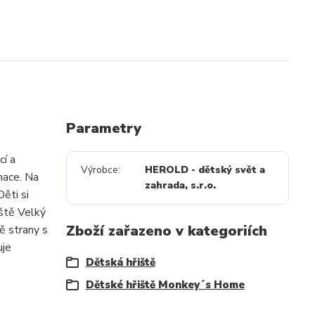
Parametry
cí a
Výrobce
HEROLD - dětský svět a
nace. Na
zahrada, s.r.o.
Děti si
iště Velký
Zboží zařazeno v kategoriích
ě strany s
uje
Dětská hřiště
Dětské hřiště Monkey´s Home