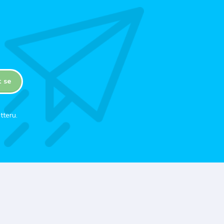
t se
tteru.