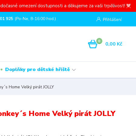
dočasné omezení dostupnosti a děkujeme za vaši trpělivost! 💙
01 925
(Po-Ne, 8-16:00 hod.)
Přihlášení
0
0,00 Kč
Doplňky pro dětské hřiště
ey´s Home Velký pirát JOLLY
onkey´s Home Velký pirát JOLLY