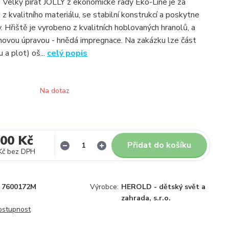
 Velký pirát JOLLY z ekonomické řady Eko-Line je za
 z kvalitního materiálu, se stabilní konstrukcí a poskytne
 Hřiště je vyrobeno z kvalitních hoblovaných hranolů, a
hovou úpravou - hnědá impregnace. Na zakázku lze část
u a plot) oš...
celý popis
Na dotaz
000 Kč
Přidat do košíku
Kč
bez DPH
7600172M
Výrobce:
HEROLD - dětský svět a
zahrada, s.r.o.
dostupnost