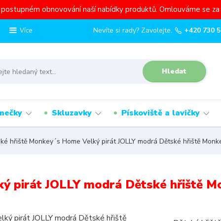
a postupném obnovování naší nabídky produktů. Omlouváme se za 
Nevíte si rady? Zavolejte.
+420 730 5
Více
Hledat
mečky
Skluzavky
Pískoviště a lavičky
ké hřiště Monkey´s Home Velký pirát JOLLY modrá Dětské hřiště Monk
ý pirát JOLLY modrá Dětské hřiště M