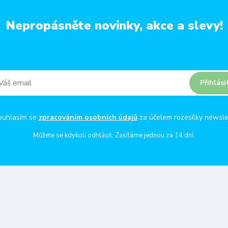
Nepropásněte novinky, akce a slevy!
Přihlási
ouhlasím se
zpracováním osobních údajů
za účelem rozesílky newsle
Můžete se kdykoli odhlásit. Zasíláme jednou za 14 dní.