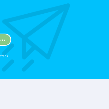
t se
tteru.