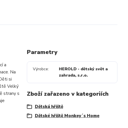
Parametry
cí a
Výrobce
HEROLD - dětský svět a
nace. Na
zahrada, s.r.o.
Děti si
iště Velký
Zboží zařazeno v kategoriích
ě strany s
uje
Dětská hřiště
Dětské hřiště Monkey´s Home