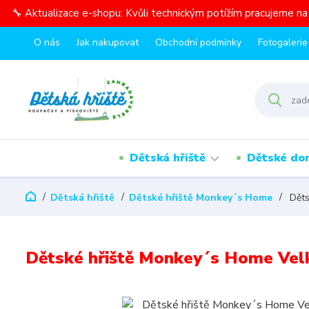
🔧 Aktualizace e-shopu: Kvůli technickým potížím pracujeme n
O nás
Jak nakupovat
Obchodní podmínky
Fotogalerie
Dětská hřiště
Dětské do
Dětská hřiště
Dětské hřiště Monkey´s Home
Děts
Dětské hřiště Monkey´s Home Velk