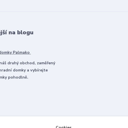
jší na blogu
 domky Palmako
 náš druhý obchod, zaměřený
hradní domky a vybírejte
omky pohodlně.
Cookies