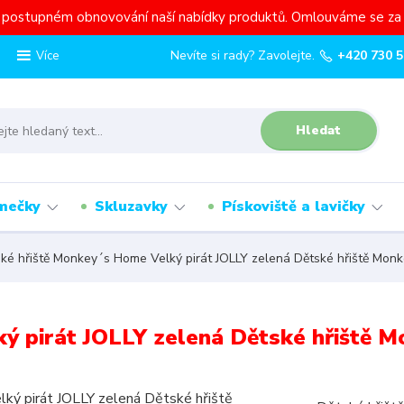
a postupném obnovování naší nabídky produktů. Omlouváme se za 
Nevíte si rady? Zavolejte.
+420 730 5
Více
Hledat
mečky
Skluzavky
Pískoviště a lavičky
ké hřiště Monkey´s Home Velký pirát JOLLY zelená Dětské hřiště Monk
ý pirát JOLLY zelená Dětské hřiště 