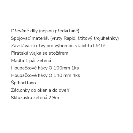
Dřevěné díly (nejsou předvrtané)
Spojovací materiál (vruty Rapid, štítový trojúhelníky)
Zavrtávací kotvy pro výbornou stabilitu hřiště
Pirátská vlajka se stožárem
Madla 1 pár zelená
Houpačkové háky O 100mm 1ks
Houpačkové háky O 140 mm 4ks
Šplhací lano
Záclonky do oken a do dveří
Skluzavka zelená 2,9m