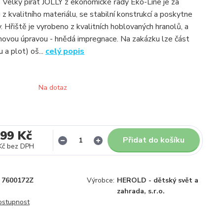
 Velký pirát JOLLY z ekonomické řady Eko-Line je za
 z kvalitního materiálu, se stabilní konstrukcí a poskytne
 Hřiště je vyrobeno z kvalitních hoblovaných hranolů, a
hovou úpravou - hnědá impregnace. Na zakázku lze část
u a plot) oš...
celý popis
Na dotaz
999 Kč
Přidat do košíku
Kč
bez DPH
7600172Z
Výrobce:
HEROLD - dětský svět a
zahrada, s.r.o.
dostupnost