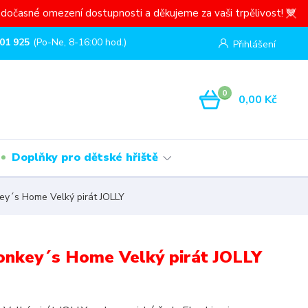
dočasné omezení dostupnosti a děkujeme za vaši trpělivost! 💙
01 925
(Po-Ne, 8-16:00 hod.)
Přihlášení
0
0,00 Kč
Doplňky pro dětské hřiště
ey´s Home Velký pirát JOLLY
Monkey´s Home Velký pirát JOLLY