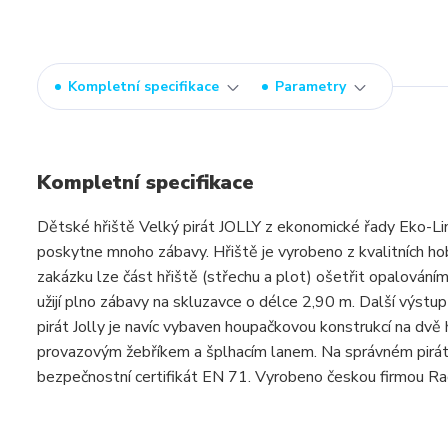
Kompletní specifikace
Parametry
Kompletní specifikace
Dětské hřiště Velký pirát JOLLY z ekonomické řady Eko-Line 
poskytne mnoho zábavy. Hřiště je vyrobeno z kvalitních ho
zakázku lze část hřiště (střechu a plot) ošetřit opalováním,
užijí plno zábavy na skluzavce o délce 2,90 m. Další výstu
pirát Jolly je navíc vybaven houpačkovou konstrukcí na dv
provazovým žebříkem a šplhacím lanem. Na správném pirátsk
bezpečnostní certifikát EN 71. Vyrobeno českou firmou R