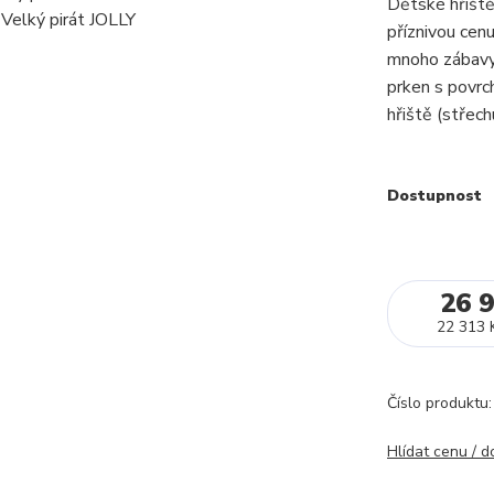
Dětské hřiště
příznivou cenu
mnoho zábavy.
prken s povrc
hřiště (střech
Dostupnost
26 
22 313 
Číslo produktu:
Hlídat cenu / 