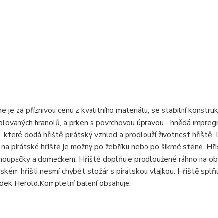
je za příznivou cenu z kvalitního materiálu, se stabilní konstruk
blovaných hranolů, a prken s povrchovou úpravou - hnědá impreg
 které dodá hřiště pirátský vzhled a prodlouží životnost hřiště. 
p na pirátské hřiště je možný po žebříku nebo po šikmé stěně. Hř
ě houpačky a domečkem. Hřiště doplňuje prodloužené ráhno na ob
ém hřišti nesmí chybět stožár s pirátskou vlajkou. Hřiště splň
adek Herold.Kompletní balení obsahuje: