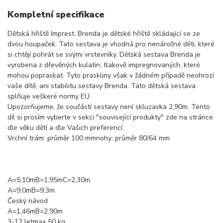
Kompletní specifikace
Dětská hřiště Imprest. Brenda je dětské hřiště skládající se ze
dvou houpaček. Tato sestava je vhodná pro nenáročné děti, které
si chtějí pohrát se svými vrstevníky. Dětská sestava Brenda je
vyrobena z dřevěných kulatin, tlakově impregnovaných, které
mohou popraskat. Tyto praskliny však v žádném případě neohrozí
vaše dítě, ani stabilitu sestavy Brenda. Tato dětská sestava
splňuje veškeré normy EU.
Upozorňujeme, že součástí sestavy není skluzavka 2,90m. Tento
díl si prosím vyberte v sekci "související produkty" zde na stránce
dle věku dětí a dle Vašich preferencí.
Vrchní trám: průměr 100 mmnohy: průměr 80/64 mm
A=5,10mB=1,95mC=2,30m
A=9,0mB=9,3m
Český návod
A=1,46mB=2,90m
3-12 letmax 50 kg