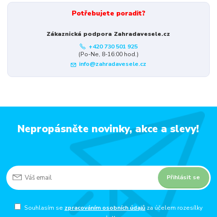
Potřebujete poradit?
Zákaznická podpora Zahradavesele.cz
+420 730 501 925
(Po-Ne, 8-16:00 hod.)
info@zahradavesele.cz
Nepropásněte novinky, akce a slevy!
Přihlásit se
Souhlasím se
zpracováním osobních údajů
za účelem rozesílky