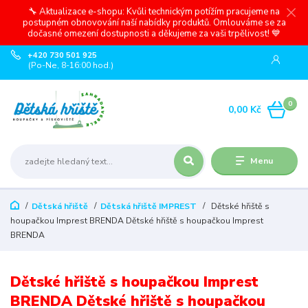
🔧 Aktualizace e-shopu: Kvůli technickým potížím pracujeme na
postupném obnovování naší nabídky produktů. Omlouváme se za
dočasné omezení dostupnosti a děkujeme za vaši trpělivost! 💙
+420 730 501 925
(Po-Ne, 8-16:00 hod.)
0
0,00 Kč
Menu
Dětská hřiště
Dětská hřiště IMPREST
Dětské hřiště s
houpačkou Imprest BRENDA Dětské hřiště s houpačkou Imprest
BRENDA
Dětské hřiště s houpačkou Imprest
BRENDA Dětské hřiště s houpačkou