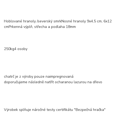
Hoblované hranoly /severský smrkNosné hranoly 9x4,5 cm, 6x12
cmPrkenná výplň, střecha a podlaha 18mm
250kg4 osoby
chatrč je z výroby pouze naimpregnovaná
doporučujeme následně natřít ocharanou lazurou na dřevo
Výrobek splňuje náročné testy certifikátu "Bezpečná hračka"