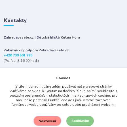
Kontakty
Zahradavesele.cz | Dětská hřiště Kutná Hora
Zákaznická podpora Zahradavesele.cz
+420 730 501 925
(Po-Ne, 8-16:00 hod.)
info@zahradavesele.cz
Cookies
S cílem usnadnit uživatelům používat naše webové stránky
využíváme cookies. Kliknutím na tlačítko "Souhlasím" souhlasíte s
použitím preferenčních, statistických i marketingových cookies pro
nás i naše partnery. Funkční cookies jsou v rámci zachování
funkčnosti webu používány po celou dobu procházení webem.
Upravit sběr cookies.
Souhlasím
Nastavení
2007-2023