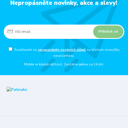
Nepropásněte novinky, akce a slevy!
Přihlásit se
Souhlasím se
zpracováním osobních údajů
za účelem rozesílky
newsletteru.
Můžete se kdykoli odhlásit. Zasíláme jednou za 14 dní.