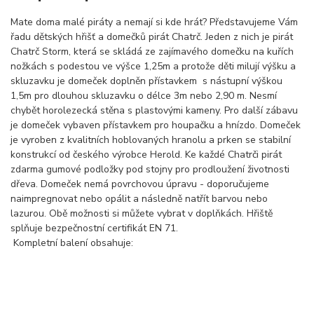
Mate doma malé piráty a nemají si kde hrát? Představujeme Vám
řadu dětských hřišť a domečků pirát Chatrč. Jeden z nich je pirát
Chatrč Storm, která se skládá ze zajímavého domečku na kuřích
nožkách s podestou ve výšce 1,25m a protože děti milují výšku a
skluzavku je domeček doplněn přístavkem s nástupní výškou
1,5m pro dlouhou skluzavku o délce 3m nebo 2,90 m. Nesmí
chybět horolezecká stěna s plastovými kameny. Pro další zábavu
je domeček vybaven přístavkem pro houpačku a hnízdo. Domeček
je vyroben z kvalitních hoblovaných hranolu a prken se stabilní
konstrukcí od českého výrobce Herold. Ke každé Chatrči pirát
zdarma gumové podložky pod stojny pro prodloužení životnosti
dřeva. Domeček nemá povrchovou úpravu - doporučujeme
naimpregnovat nebo opálit a následně natřít barvou nebo
lazurou. Obě možnosti si můžete vybrat v doplňkách. Hřiště
splňuje bezpečnostní certifikát EN 71.
Kompletní balení obsahuje: