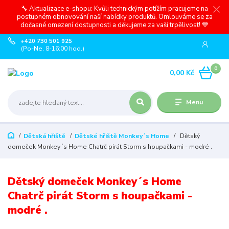
🔧 Aktualizace e-shopu: Kvůli technickým potížím pracujeme na
postupném obnovování naší nabídky produktů. Omlouváme se za
dočasné omezení dostupnosti a děkujeme za vaši trpělivost! 💙
+420 730 501 925
(Po-Ne, 8-16:00 hod.)
0
0,00 Kč
Menu
Dětská hřiště
Dětské hřiště Monkey´s Home
Dětský
domeček Monkey´s Home Chatrč pirát Storm s houpačkami - modré .
Dětský domeček Monkey´s Home
Chatrč pirát Storm s houpačkami -
modré .