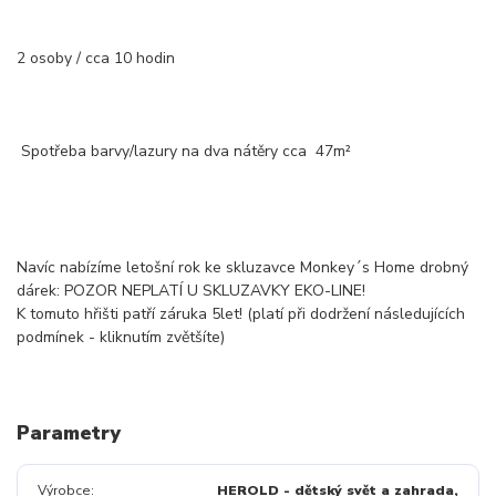
2 osoby / cca 10 hodin
Spotřeba barvy/lazury na dva nátěry cca 47m²
Navíc nabízíme letošní rok ke skluzavce Monkey´s Home drobný
dárek: POZOR NEPLATÍ U SKLUZAVKY EKO-LINE!
K tomuto hřišti patří záruka 5let! (platí při dodržení následujících
podmínek - kliknutím zvětšíte)
Parametry
Výrobce
HEROLD - dětský svět a zahrada,