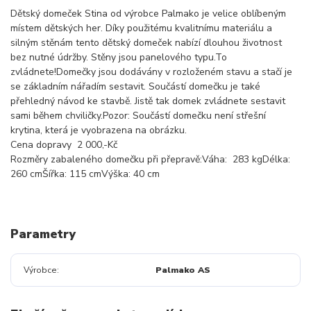
Dětský domeček Stina od výrobce Palmako je velice oblíbeným
místem dětských her. Díky použitému kvalitnímu materiálu a
silným stěnám tento dětský domeček nabízí dlouhou životnost
bez nutné údržby. Stěny jsou panelového typu.To
zvládnete!Domečky jsou dodávány v rozloženém stavu a stačí je
se základním nářadím sestavit. Součástí domečku je také
přehledný návod ke stavbě. Jistě tak domek zvládnete sestavit
sami během chviličky.Pozor: Součástí domečku není střešní
krytina, která je vyobrazena na obrázku.
Cena dopravy 2 000,-Kč
Rozměry zabaleného domečku při přepravě:Váha: 283 kgDélka:
260 cmŠířka: 115 cmVýška: 40 cm
Parametry
Výrobce
Palmako AS