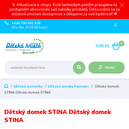
🔧 Aktualizace e-shopu: Kvůli technickým potížím pracujeme na
postupném obnovování naší nabídky produktů. Omlouváme se za
dočasné omezení dostupnosti a děkujeme za vaši trpělivost! 💙
+420 730 501 925
(Po-Ne, 8-16:00 hod.)
0
0,00 Kč
Menu
Dětské domečky
Dětské domky Palmako
Dětský domek
STINA Dětský domek STINA
Dětský domek STINA Dětský domek
STINA