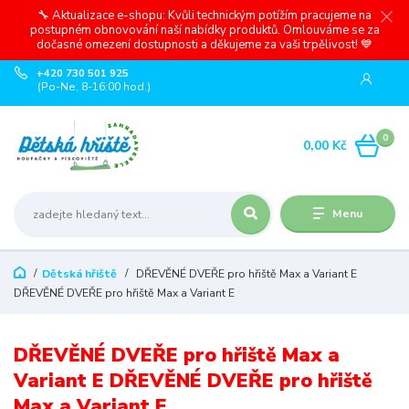
🔧 Aktualizace e-shopu: Kvůli technickým potížím pracujeme na
postupném obnovování naší nabídky produktů. Omlouváme se za
dočasné omezení dostupnosti a děkujeme za vaši trpělivost! 💙
+420 730 501 925
(Po-Ne, 8-16:00 hod.)
0
0,00 Kč
Menu
Dětská hřiště
DŘEVĚNÉ DVEŘE pro hřiště Max a Variant E
DŘEVĚNÉ DVEŘE pro hřiště Max a Variant E
DŘEVĚNÉ DVEŘE pro hřiště Max a
Variant E DŘEVĚNÉ DVEŘE pro hřiště
Max a Variant E