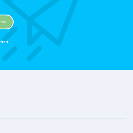
t se
tteru.