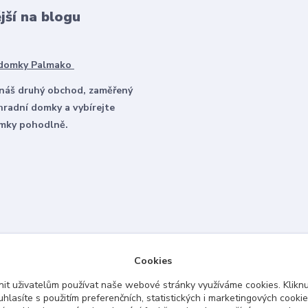
jší na blogu
 domky Palmako
 náš druhý obchod, zaměřený
hradní domky a vybírejte
omky pohodlně.
Cookies
it uživatelům používat naše webové stránky využíváme cookies. Kliknu
Upravit sběr cookies.
hlasíte s použitím preferenčních, statistických i marketingových cookie