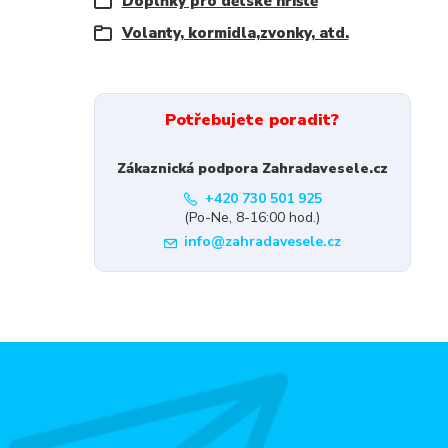
Doplňky pro dětské hřiště
Volanty, kormidla,zvonky, atd.
Potřebujete poradit?
Zákaznická podpora Zahradavesele.cz
+420 730 501 925
(Po-Ne, 8-16:00 hod.)
info@zahradavesele.cz