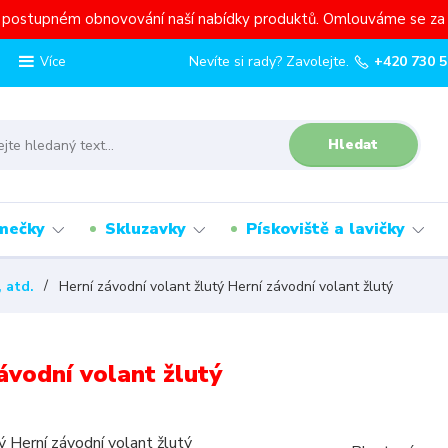
a postupném obnovování naší nabídky produktů. Omlouváme se za 
Nevíte si rady? Zavolejte.
+420 730 5
Více
Hledat
mečky
Skluzavky
Pískoviště a lavičky
 atd.
Herní závodní volant žlutý Herní závodní volant žlutý
ávodní volant žlutý