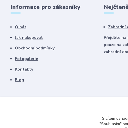
Informace pro zákazníky
Nejčteně
O nás
Zahradní
Jak nakupovat
Přejděte na
pouze na za
Obchodní podmínky
zahradní d
Fotogalerie
Kontakty
Blog
S cílem usnadn
"Souhlasím" sou