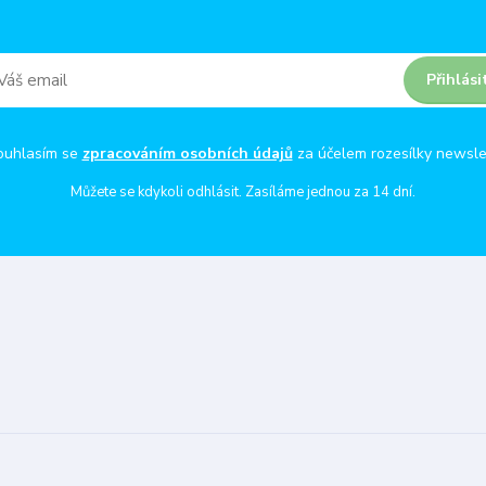
Přihlási
ouhlasím se
zpracováním osobních údajů
za účelem rozesílky newsle
Můžete se kdykoli odhlásit. Zasíláme jednou za 14 dní.