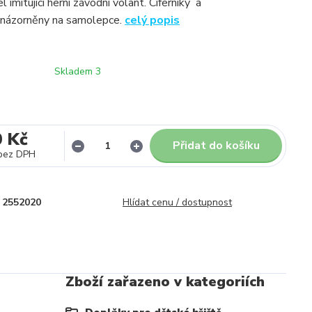
 imitující herní závodní volant. Ciferníky a
 znázorněny na samolepce.
celý popis
Skladem 3
0 Kč
Přidat do košíku
bez DPH
2552020
Hlídat cenu / dostupnost
Zboží zařazeno v kategoriích