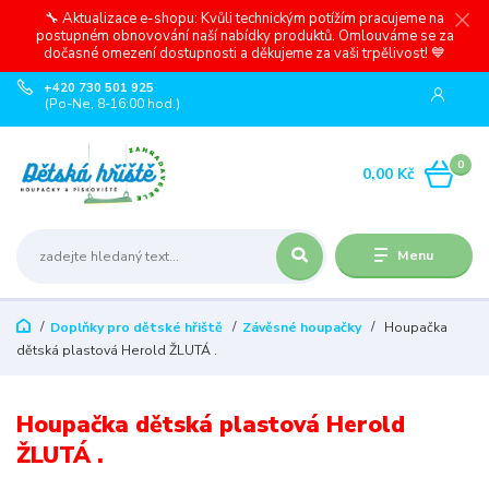
🔧 Aktualizace e-shopu: Kvůli technickým potížím pracujeme na
postupném obnovování naší nabídky produktů. Omlouváme se za
dočasné omezení dostupnosti a děkujeme za vaši trpělivost! 💙
+420 730 501 925
(Po-Ne, 8-16:00 hod.)
0
0,00 Kč
Menu
Doplňky pro dětské hřiště
Závěsné houpačky
Houpačka
dětská plastová Herold ŽLUTÁ .
Houpačka dětská plastová Herold
ŽLUTÁ .