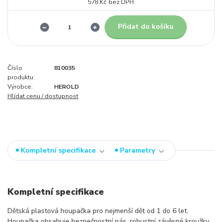
578 Kč
bez DPH
Přidat do košíku
Číslo
810035
produktu:
Výrobce:
HEROLD
Hlídat cenu / dostupnost
Kompletní specifikace
Parametry
Kompletní specifikace
Dětská plastová houpačka pro nejmenší dět od 1 do 6 let.
Houpačka obsahuje bezpečnostní pás, robustní závěsné kroužky