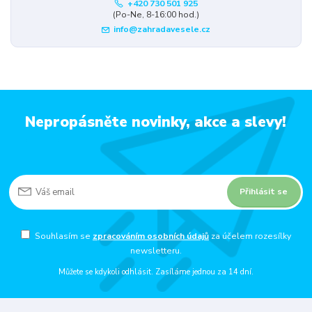
+420 730 501 925
(Po-Ne, 8-16:00 hod.)
info@zahradavesele.cz
Nepropásněte novinky, akce a slevy!
Přihlásit se
Souhlasím se
zpracováním osobních údajů
za účelem rozesílky
newsletteru.
Můžete se kdykoli odhlásit. Zasíláme jednou za 14 dní.