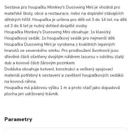
Sestava pro houpačku Monkey's Duoswing Mini je vhodná pro
mateřské školy, obce a restaurace, nebo na doplnění stávajících
dětských hřišť. Houpačka je určena pro děti od 3 do 14 let, na děti
od 3 do 6 let je nutný dohled dospělé osoby.
Houpačka Monkey's Duoswing Mini obsahuje: 1x klasický
Houpačkový sedák, 1x houpačkový sedák pro nejmenší děti.
Houpačka Duoswing Mini je vyrobena z kvalitních lepených
hranolů ze severského smrku. Pro prodloužení životnosti jsou
dřevěné části ošetřeny dvojitým nátěrem lazurou v odstínu zlatý
dub a kovové části žárovým pozinkem.
Dodávka obsahuje kotvení, konstrukci a veškerý spojovací
materiál potřebný k sestavení a zavěšení houpačkových sedáků
na kovová ráhna.
Houpačka má pádovou výšku 1 m a proto stačí jako dopadová
plocha jen udržovaný trávník.
Parametry