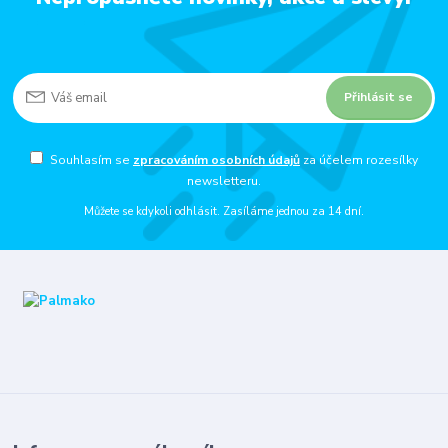
Přihlásit se
Souhlasím se
zpracováním osobních údajů
za účelem rozesílky
newsletteru.
Můžete se kdykoli odhlásit. Zasíláme jednou za 14 dní.