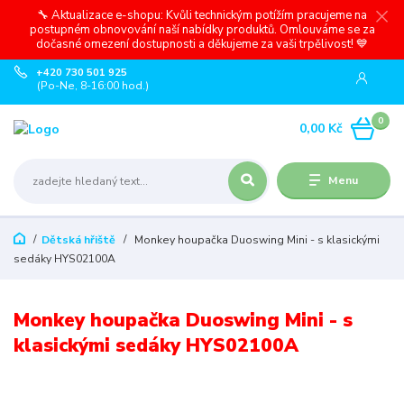
🔧 Aktualizace e-shopu: Kvůli technickým potížím pracujeme na
postupném obnovování naší nabídky produktů. Omlouváme se za
dočasné omezení dostupnosti a děkujeme za vaši trpělivost! 💙
+420 730 501 925
(Po-Ne, 8-16:00 hod.)
0
0,00 Kč
Menu
Dětská hřiště
Monkey houpačka Duoswing Mini - s klasickými
sedáky HYS02100A
Monkey houpačka Duoswing Mini - s
klasickými sedáky HYS02100A