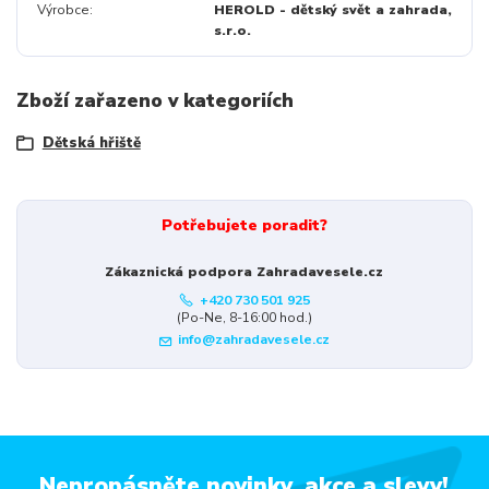
Výrobce
HEROLD - dětský svět a zahrada,
s.r.o.
Zboží zařazeno v kategoriích
Dětská hřiště
Potřebujete poradit?
Zákaznická podpora Zahradavesele.cz
+420 730 501 925
(Po-Ne, 8-16:00 hod.)
info@zahradavesele.cz
Nepropásněte novinky, akce a slevy!