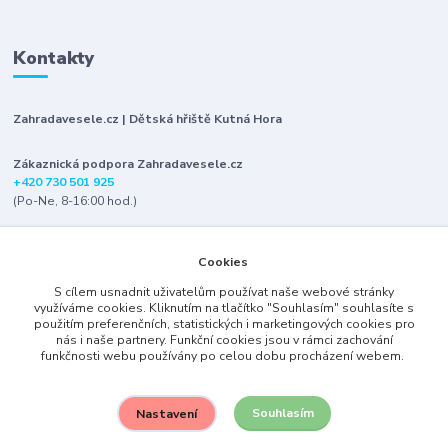
Kontakty
Zahradavesele.cz | Dětská hřiště Kutná Hora
Zákaznická podpora Zahradavesele.cz
+420 730 501 925
(Po-Ne, 8-16:00 hod.)
info@zahradavesele.cz
Cookies
S cílem usnadnit uživatelům používat naše webové stránky
využíváme cookies. Kliknutím na tlačítko "Souhlasím" souhlasíte s
použitím preferenčních, statistických i marketingových cookies pro
nás i naše partnery. Funkční cookies jsou v rámci zachování
funkčnosti webu používány po celou dobu procházení webem.
Upravit sběr cookies.
Souhlasím
Nastavení
2007-2023