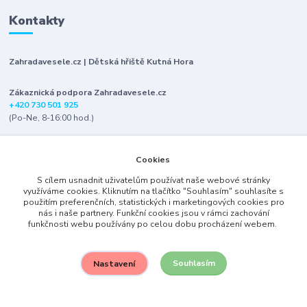
Kontakty
Zahradavesele.cz | Dětská hřiště Kutná Hora
Zákaznická podpora Zahradavesele.cz
+420 730 501 925
(Po-Ne, 8-16:00 hod.)
info@zahradavesele.cz
Cookies
S cílem usnadnit uživatelům používat naše webové stránky
využíváme cookies. Kliknutím na tlačítko "Souhlasím" souhlasíte s
použitím preferenčních, statistických i marketingových cookies pro
nás i naše partnery. Funkční cookies jsou v rámci zachování
funkčnosti webu používány po celou dobu procházení webem.
Upravit sběr cookies.
Souhlasím
Nastavení
2007-2023
Vytvořeno na
Eshop-rychle.cz