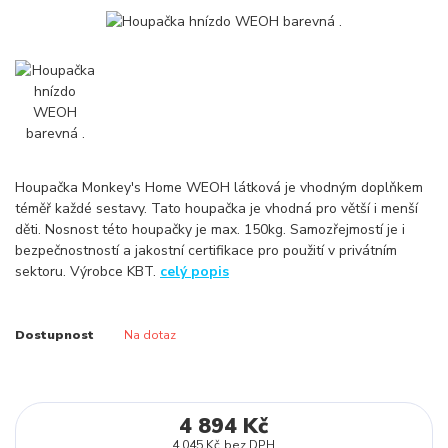
Houpačka Monkey's Home WEOH látková je vhodným doplňkem
téměř každé sestavy. Tato houpačka je vhodná pro větší i menší
děti. Nosnost této houpačky je max. 150kg. Samozřejmostí je i
bezpečnostností a jakostní certifikace pro použití v privátním
sektoru. Výrobce KBT.
celý popis
Dostupnost
Na dotaz
4 894 Kč
4 045 Kč
bez DPH