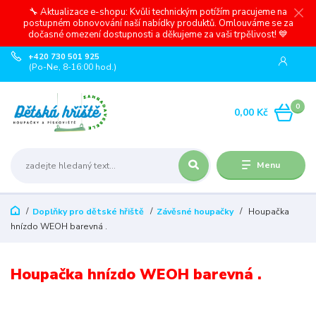
🔧 Aktualizace e-shopu: Kvůli technickým potížím pracujeme na
postupném obnovování naší nabídky produktů. Omlouváme se za
dočasné omezení dostupnosti a děkujeme za vaši trpělivost! 💙
+420 730 501 925
(Po-Ne, 8-16:00 hod.)
0
0,00 Kč
Menu
Doplňky pro dětské hřiště
Závěsné houpačky
Houpačka
hnízdo WEOH barevná .
Houpačka hnízdo WEOH barevná .