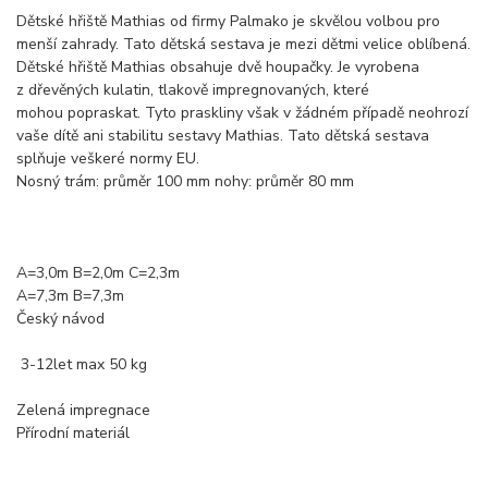
Dětské hřiště Mathias od firmy Palmako je skvělou volbou pro
menší zahrady. Tato dětská sestava je mezi dětmi velice oblíbená.
Dětské hřiště Mathias obsahuje dvě houpačky. Je vyrobena
z dřevěných kulatin, tlakově impregnovaných, které
mohou popraskat. Tyto praskliny však v žádném případě neohrozí
vaše dítě ani stabilitu sestavy Mathias. Tato dětská sestava
splňuje veškeré normy EU.
Nosný trám: průměr 100 mm nohy: průměr 80 mm
A=3,0m B=2,0m C=2,3m
A=7,3m B=7,3m
Český návod
3-12let max 50 kg
Zelená impregnace
Přírodní materiál