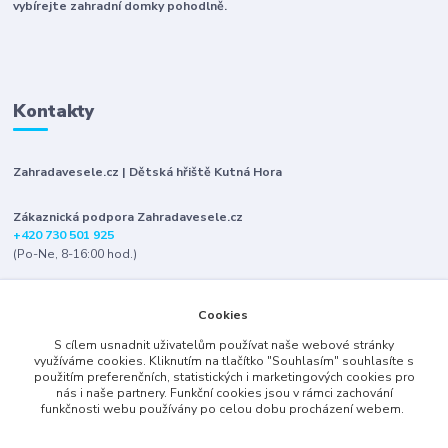
vybírejte zahradní domky pohodlně.
Kontakty
Zahradavesele.cz | Dětská hřiště Kutná Hora
Zákaznická podpora Zahradavesele.cz
+420 730 501 925
(Po-Ne, 8-16:00 hod.)
info@zahradavesele.cz
Cookies
S cílem usnadnit uživatelům používat naše webové stránky
využíváme cookies. Kliknutím na tlačítko "Souhlasím" souhlasíte s
použitím preferenčních, statistických i marketingových cookies pro
nás i naše partnery. Funkční cookies jsou v rámci zachování
funkčnosti webu používány po celou dobu procházení webem.
Upravit sběr cookies.