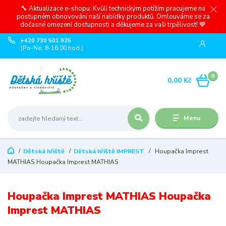
🔧 Aktualizace e-shopu: Kvůli technickým potížím pracujeme na
postupném obnovování naší nabídky produktů. Omlouváme se za
dočasné omezení dostupnosti a děkujeme za vaši trpělivost! 💙
+420 730 501 925
(Po-Ne, 8-16:00 hod.)
0
0,00 Kč
Menu
Dětská hřiště
Dětská hřiště IMPREST
Houpačka Imprest
MATHIAS Houpačka Imprest MATHIAS
Houpačka Imprest MATHIAS Houpačka
Imprest MATHIAS