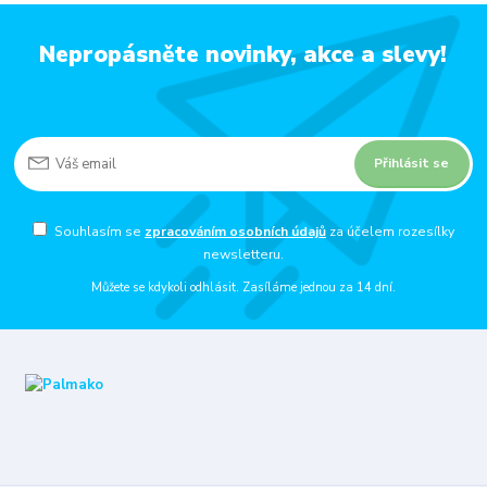
Nepropásněte novinky, akce a slevy!
Přihlásit se
Souhlasím se
zpracováním osobních údajů
za účelem rozesílky
newsletteru.
Můžete se kdykoli odhlásit. Zasíláme jednou za 14 dní.