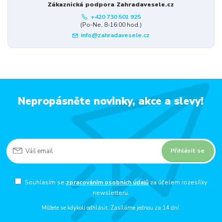
Zákaznická podpora Zahradavesele.cz
+420 730 501 925
(Po-Ne, 8-16:00 hod.)
info@zahradavesele.cz
Nepropásněte novinky, akce a slevy!
Přihlásit se
Souhlasím se
zpracováním osobních údajů
za účelem rozesílky
newsletteru.
Můžete se kdykoli odhlásit. Zasíláme jednou za 14 dní.