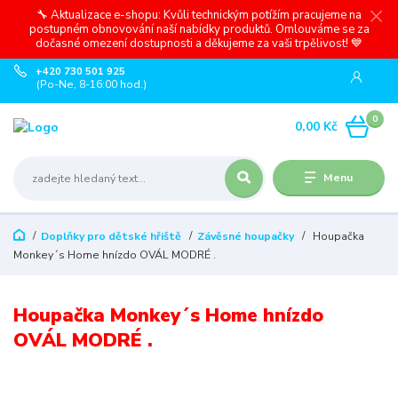
🔧 Aktualizace e-shopu: Kvůli technickým potížím pracujeme na
postupném obnovování naší nabídky produktů. Omlouváme se za
dočasné omezení dostupnosti a děkujeme za vaši trpělivost! 💙
+420 730 501 925
(Po-Ne, 8-16:00 hod.)
0
0,00 Kč
Menu
Doplňky pro dětské hřiště
Závěsné houpačky
Houpačka
Monkey´s Home hnízdo OVÁL MODRÉ .
Houpačka Monkey´s Home hnízdo
OVÁL MODRÉ .