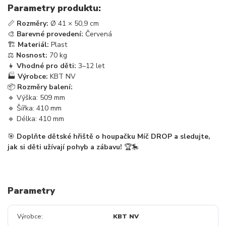
Parametry produktu:
📏
Rozměry:
Ø 41 × 50,9 cm
🎨
Barevné provedení:
Červená
🏗
Materiál:
Plast
⚖
Nosnost:
70 kg
👧
Vhodné pro děti:
3–12 let
🏭
Výrobce:
KBT NV
📦
Rozměry balení:
🔹 Výška: 509 mm
🔹 Šířka: 410 mm
🔹 Délka: 410 mm
🎯
Doplňte dětské hřiště o houpačku Míč DROP a sledujte,
jak si děti užívají pohyb a zábavu!
🏆🎠
Parametry
Výrobce
KBT NV