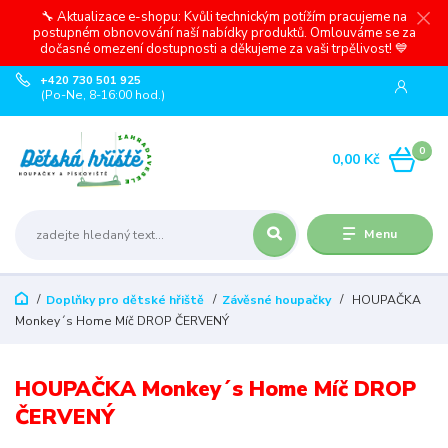
🔧 Aktualizace e-shopu: Kvůli technickým potížím pracujeme na
postupném obnovování naší nabídky produktů. Omlouváme se za
dočasné omezení dostupnosti a děkujeme za vaši trpělivost! 💙
+420 730 501 925
(Po-Ne, 8-16:00 hod.)
0
0,00 Kč
Menu
Doplňky pro dětské hřiště
Závěsné houpačky
HOUPAČKA
Monkey´s Home Míč DROP ČERVENÝ
HOUPAČKA Monkey´s Home Míč DROP
ČERVENÝ