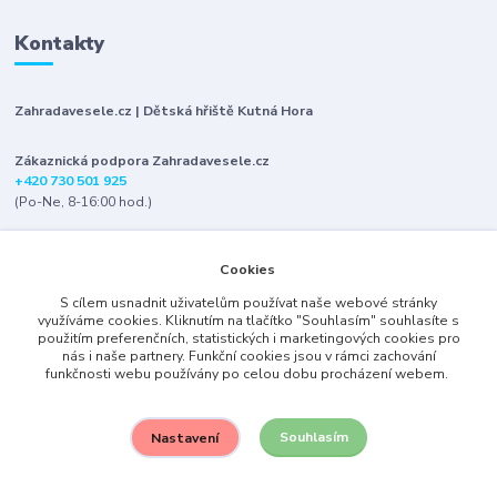
Kontakty
Zahradavesele.cz | Dětská hřiště Kutná Hora
Zákaznická podpora Zahradavesele.cz
+420 730 501 925
(Po-Ne, 8-16:00 hod.)
info@zahradavesele.cz
Cookies
S cílem usnadnit uživatelům používat naše webové stránky
využíváme cookies. Kliknutím na tlačítko "Souhlasím" souhlasíte s
použitím preferenčních, statistických i marketingových cookies pro
nás i naše partnery. Funkční cookies jsou v rámci zachování
funkčnosti webu používány po celou dobu procházení webem.
Upravit sběr cookies.
Souhlasím
Nastavení
2007-2023
Vytvořeno na
Eshop-rychle.cz