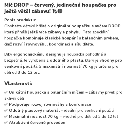
Míč DROP – červený, jedinečná houpačka pro
ještě větší zábavu!
🛝🔴
Popis produktu:
Obohaťte dětské hřiště o
originální houpačku s míčem DROP
,
která přináší
ještě více zábavy a pohybu
! Tato speciální
houpačka
kombinuje klasické houpání s balančním prvkem
,
čímž
rozvíjí rovnováhu, koordinaci a sílu
dítěte.
Díky
ergonomickému designu
je houpačka pohodlná a
bezpečná. Je vyrobena z
odolného plastu
, který je
vhodný pro
venkovní použití
. S
maximální nosností 70 kg
je určena pro
děti od
3 do 12 let
.
Vlastnosti:
✅
Unikátní houpačka s balančním míčem
– zábavný prvek pro
aktivní děti
✅
Podporuje rozvoj rovnováhy a koordinace
✅
Odolný plastový materiál
– ideální pro venkovní použití
✅
Maximální nosnost 70 kg
– vhodné pro děti od 3 do 12 let
✅
Atraktivní červené provedení