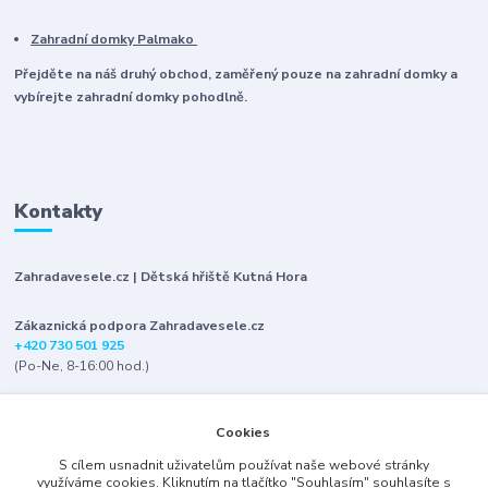
Zahradní domky Palmako
Přejděte na náš druhý obchod, zaměřený pouze na zahradní domky a
vybírejte zahradní domky pohodlně.
Kontakty
Zahradavesele.cz | Dětská hřiště Kutná Hora
Zákaznická podpora Zahradavesele.cz
+420 730 501 925
(Po-Ne, 8-16:00 hod.)
info@zahradavesele.cz
Cookies
S cílem usnadnit uživatelům používat naše webové stránky
využíváme cookies. Kliknutím na tlačítko "Souhlasím" souhlasíte s