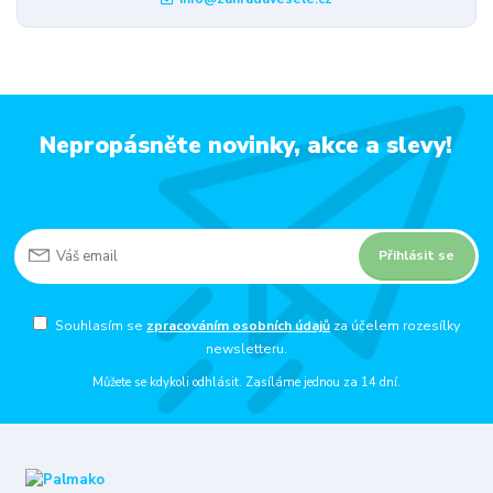
Nepropásněte novinky, akce a slevy!
Přihlásit se
Souhlasím se
zpracováním osobních údajů
za účelem rozesílky
newsletteru.
Můžete se kdykoli odhlásit. Zasíláme jednou za 14 dní.