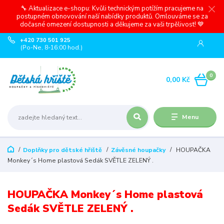
🔧 Aktualizace e-shopu: Kvůli technickým potížím pracujeme na
postupném obnovování naší nabídky produktů. Omlouváme se za
dočasné omezení dostupnosti a děkujeme za vaši trpělivost! 💙
+420 730 501 925
(Po-Ne, 8-16:00 hod.)
0
0,00 Kč
Menu
Doplňky pro dětské hřiště
Závěsné houpačky
HOUPAČKA
Monkey´s Home plastová Sedák SVĚTLE ZELENÝ .
HOUPAČKA Monkey´s Home plastová
Sedák SVĚTLE ZELENÝ .