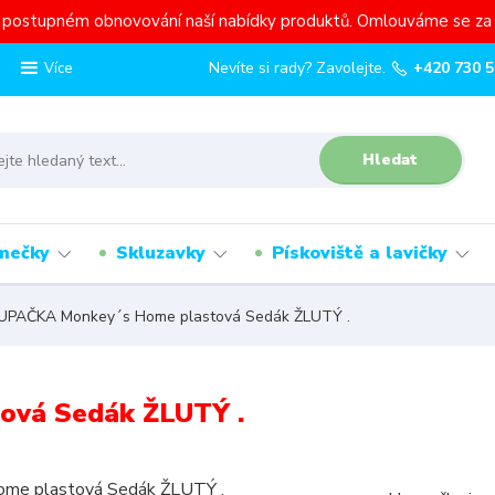
a postupném obnovování naší nabídky produktů. Omlouváme se za 
Nevíte si rady? Zavolejte.
+420 730 5
Více
Hledat
mečky
Skluzavky
Pískoviště a lavičky
PAČKA Monkey´s Home plastová Sedák ŽLUTÝ .
vá Sedák ŽLUTÝ .