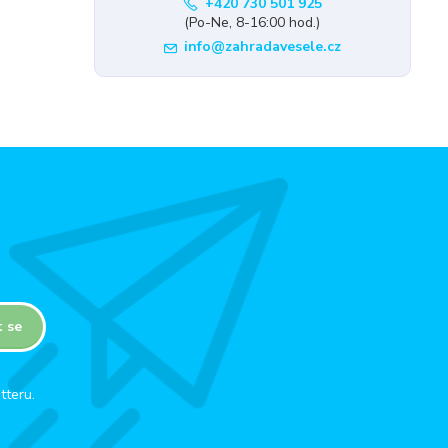
+420 730 501 925
(Po-Ne, 8-16:00 hod.)
info@zahradavesele.cz
t se
tteru.