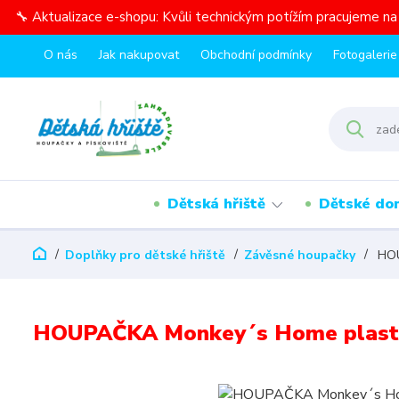
🔧 Aktualizace e-shopu: Kvůli technickým potížím pracujeme n
O nás
Jak nakupovat
Obchodní podmínky
Fotogalerie
Dětská hřiště
Dětské do
Doplňky pro dětské hřiště
Závěsné houpačky
HOU
HOUPAČKA Monkey´s Home plasto