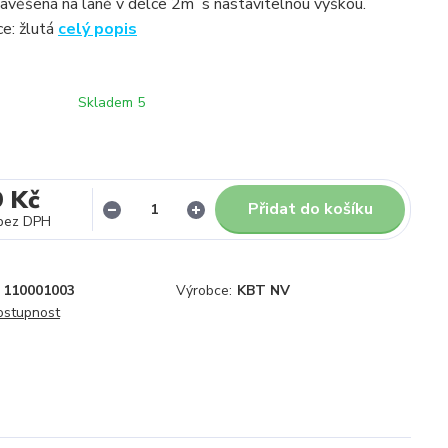
avěšená na laně v délce 2m s nastavitelnou výškou.
ce: žlutá
celý popis
Skladem 5
9 Kč
Přidat do košíku
bez DPH
110001003
Výrobce:
KBT NV
dostupnost