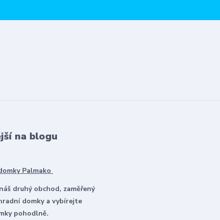
jší na blogu
 domky Palmako
 náš druhý obchod, zaměřený
hradní domky a vybírejte
omky pohodlně.