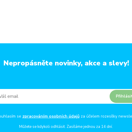
Nepropásněte novinky, akce a slevy!
Přihlási
ouhlasím se
zpracováním osobních údajů
za účelem rozesílky newsle
Můžete se kdykoli odhlásit. Zasíláme jednou za 14 dní.