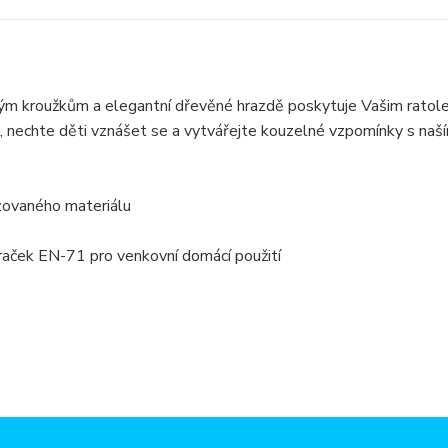
vým kroužkům a elegantní dřevěné hrazdě poskytuje Vašim rato
ku, nechte děti vznášet se a vytvářejte kouzelné vzpomínky s naš
zovaného materiálu
raček EN-71 pro venkovní domácí použití