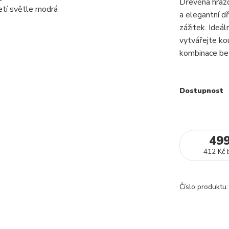
Dřevěná hraz
a elegantní d
zážitek. Ideá
vytvářejte ko
kombinace bez
Dostupnost
49
412 Kč
Číslo produktu: