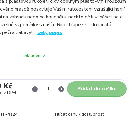
da s plastovou rukojetí díky odolným plastovým kroužkům
řevěné hrazdě poskytuje Vašim ratolestem vzrušující herní
lní na zahradu nebo na houpačku, nechte děti vznášet se a
uzelné vzpomínky s naším Ring Trapeze – dokonalá
pečí a zábavy! ...
celý popis
Skladem 2
9 Kč
Přidat do košíku
bez DPH
HR4124
Hlídat cenu / dostupnost