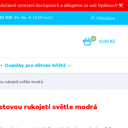
dočasné omezení dostupnosti a děkujeme za vaši trpělivost! 💙
01 925
(Po-Ne, 8-16:00 hod.)
Přihlášení
0
0,00 Kč
Doplňky pro dětské hřiště
u rukojetí světle modrá
stovou rukojetí světle modrá