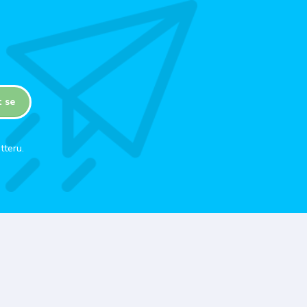
t se
tteru.