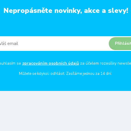
Nepropásněte novinky, akce a slevy!
Přihlási
ouhlasím se
zpracováním osobních údajů
za účelem rozesílky newsle
Můžete se kdykoli odhlásit. Zasíláme jednou za 14 dní.