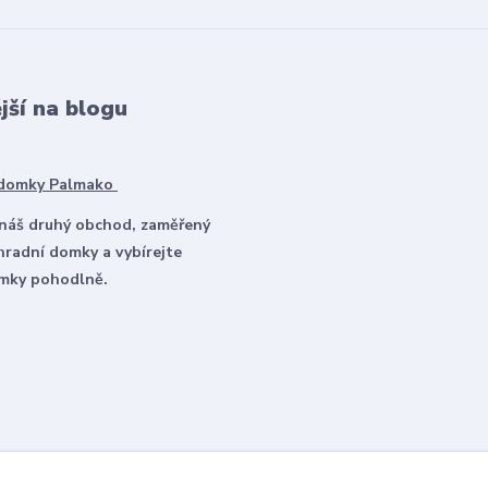
jší na blogu
 domky Palmako
 náš druhý obchod, zaměřený
hradní domky a vybírejte
omky pohodlně.