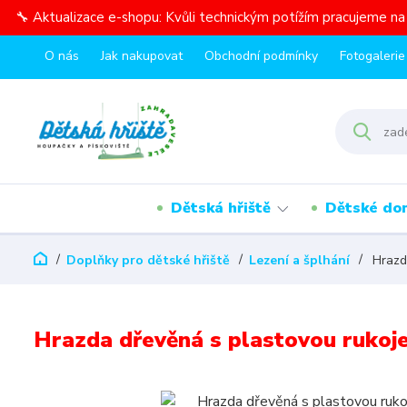
🔧 Aktualizace e-shopu: Kvůli technickým potížím pracujeme n
O nás
Jak nakupovat
Obchodní podmínky
Fotogalerie
Dětská hřiště
Dětské do
Doplňky pro dětské hřiště
Lezení a šplhání
Hrazda
Hrazda dřevěná s plastovou rukoje