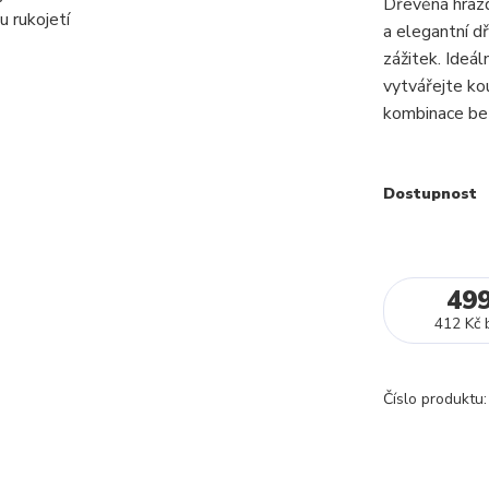
Dřevěná hraz
a elegantní d
zážitek. Ideá
vytvářejte ko
kombinace bez
Dostupnost
49
412 Kč
Číslo produktu: