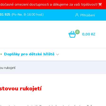
dočasné omezení dostupnosti a děkujeme za vaši trpělivost! 💙
01 925
(Po-Ne, 8-16:00 hod.)
Přihlášení
0
0,00 Kč
Doplňky pro dětské hřiště
u rukojetí
stovou rukojetí