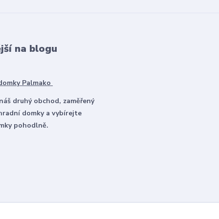
jší na blogu
 domky Palmako
 náš druhý obchod, zaměřený
hradní domky a vybírejte
omky pohodlně.