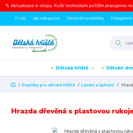
🔧 Aktualizace e-shopu: Kvůli technickým potížím pracujeme n
O nás
Jak nakupovat
Obchodní podmínky
Fotogalerie
Dětská hřiště
Dětské do
Doplňky pro dětské hřiště
Lezení a šplhání
Hrazda
Hrazda dřevěná s plastovou rukoje