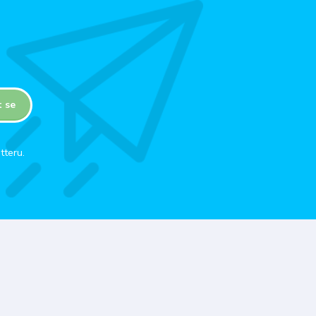
t se
tteru.