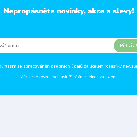
Nepropásněte novinky, akce a slevy!
Přihlási
ouhlasím se
zpracováním osobních údajů
za účelem rozesílky newsle
Můžete se kdykoli odhlásit. Zasíláme jednou za 14 dní.