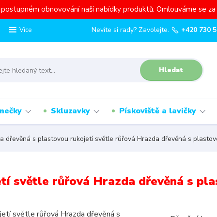
a postupném obnovování naší nabídky produktů. Omlouváme se za 
Nevíte si rady? Zavolejte.
+420 730 5
Více
Hledat
mečky
Skluzavky
Pískoviště a lavičky
 dřevěná s plastovou rukojetí světle růřová Hrazda dřevěná s plastovo
tí světle růřová Hrazda dřevěná s pla