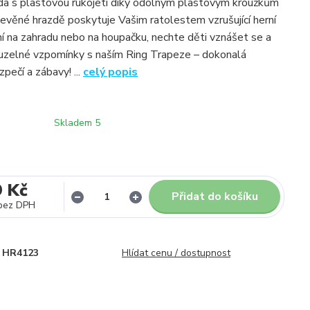
da s plastovou rukojetí díky odolným plastovým kroužkům
řevěné hrazdě poskytuje Vašim ratolestem vzrušující herní
lní na zahradu nebo na houpačku, nechte děti vznášet se a
uzelné vzpomínky s naším Ring Trapeze – dokonalá
pečí a zábavy! ...
celý popis
Skladem 5
9 Kč
Přidat do košíku
bez DPH
HR4123
Hlídat cenu / dostupnost