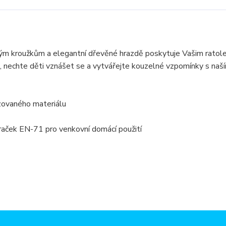
vým kroužkům a elegantní dřevěné hrazdě poskytuje Vašim rato
ku, nechte děti vznášet se a vytvářejte kouzelné vzpomínky s naš
zovaného materiálu
raček EN-71 pro venkovní domácí použití