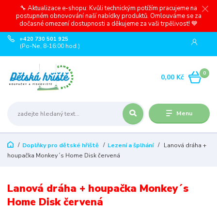
🔧 Aktualizace e-shopu: Kvůli technickým potížím pracujeme na
postupném obnovování naší nabídky produktů. Omlouváme se za
dočasné omezení dostupnosti a děkujeme za vaši trpělivost! 💙
+420 730 501 925
(Po-Ne, 8-16:00 hod.)
0
0,00 Kč
Menu
Doplňky pro dětské hřiště
Lezení a šplhání
Lanová dráha +
houpačka Monkey´s Home Disk červená
Lanová dráha + houpačka Monkey´s
Home Disk červená