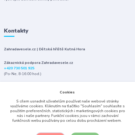
Kontakty
Zahradavesele.cz | Dětská hřiště Kutná Hora
Zákaznická podpora Zahradavesele.cz
+420 730 501 925
(Po-Ne, 8-16:00 hod.)
info@zahradavesele.cz
Cookies
S cílem usnadnit uživatelům používat naše webové stránky
využíváme cookies. Kliknutím na tlačítko "Souhlasím" souhlasíte s
použitím preferenčních, statistických i marketingových cookies pro
nás i naše partnery. Funkční cookies jsou v rámci zachování
funkčnosti webu používány po celou dobu procházení webem.
Upravit sběr cookies.