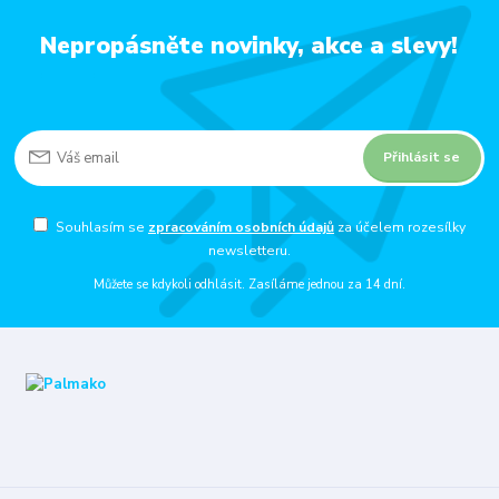
Nepropásněte novinky, akce a slevy!
Přihlásit se
Souhlasím se
zpracováním osobních údajů
za účelem rozesílky
newsletteru.
Můžete se kdykoli odhlásit. Zasíláme jednou za 14 dní.