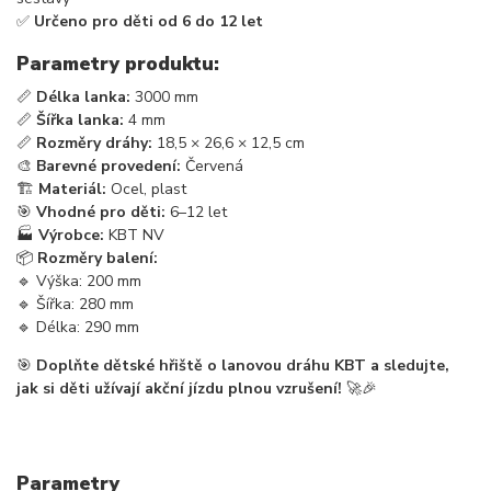
✅
Určeno pro děti od 6 do 12 let
Parametry produktu:
📏
Délka lanka:
3000 mm
📏
Šířka lanka:
4 mm
📏
Rozměry dráhy:
18,5 × 26,6 × 12,5 cm
🎨
Barevné provedení:
Červená
🏗
Materiál:
Ocel, plast
🎯
Vhodné pro děti:
6–12 let
🏭
Výrobce:
KBT NV
📦
Rozměry balení:
🔹 Výška: 200 mm
🔹 Šířka: 280 mm
🔹 Délka: 290 mm
🎯
Doplňte dětské hřiště o lanovou dráhu KBT a sledujte,
jak si děti užívají akční jízdu plnou vzrušení!
🚀🎉
Parametry