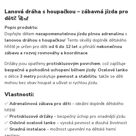
Lanová dráha s houpačkou – zábavná jízda pro
děti!
🚀🎢
Popis produktu:
Dopřejte dětem
nezapomenutelnou jízdu plnou adrenalinu
s
lanovou dráhou s houpačkou
! Tento skvělý doplněk dětského
hřiště je určen pro děti
od 6 do 12 let
a přináší
nekonečnou
zábavu a rozvoj rovnováhy a koordinace
.
Držáky jsou opatřeny
protiskluzovým povrchem
, což zajišťuje
bezpečné a pohodlné uchopení během jízdy
.
Ocelové lanko
o délce
3 metry
poskytuje
pevnost a stabilitu
, takže se děti
mohou bez obav houpat a užívat si rychlou jízdu.
Vlastnosti:
✅
Adrenalinová zábava pro děti
– ideální doplněk dětského
hřiště
✅
Protiskluzové držáky
– bezpečný úchop pro snadnější jízdu
✅
Odolné ocelové lanko
– vysoká pevnost a dlouhá životnost
✅
Snadná instalace
– možnost upevnění na dětské herní
sestavy