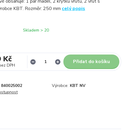
é obsahuje: 1 pár madel, 2 krytku vrutů, 2 vrut s
ýrobce KBT. Rozměr: 250 mm
celý popis
Skladem > 20
9 Kč
Přidat do košíku
bez DPH
840025002
Výrobce:
KBT NV
dostupnost