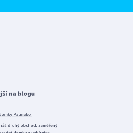
jší na blogu
 domky Palmako
 náš druhý obchod, zaměřený
hradní domky a vybírejte