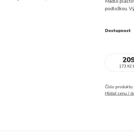
Madlo plastov
podložkou. V
Dostupnost
20
173 Kč
Číslo produktu:
Hlídat cenu / 