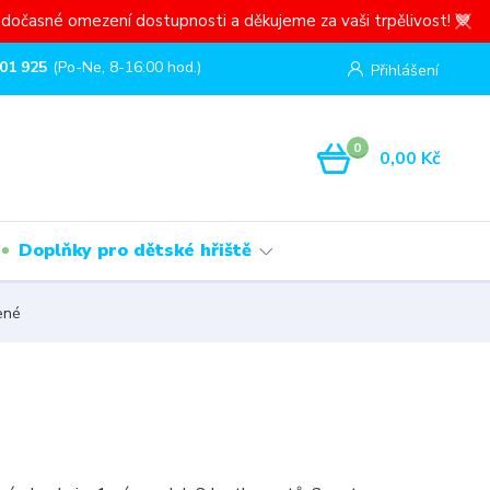
dočasné omezení dostupnosti a děkujeme za vaši trpělivost! 💙
01 925
(Po-Ne, 8-16:00 hod.)
Přihlášení
0
0,00 Kč
Doplňky pro dětské hřiště
ené