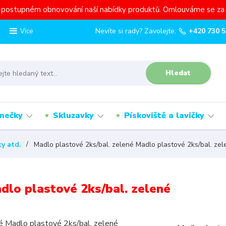
a postupném obnovování naší nabídky produktů. Omlouváme se za 
Nevíte si rady? Zavolejte.
+420 730 5
Více
Hledat
mečky
Skluzavky
Pískoviště a lavičky
y atd.
Madlo plastové 2ks/bal. zelené Madlo plastové 2ks/bal. zel
dlo plastové 2ks/bal. zelené