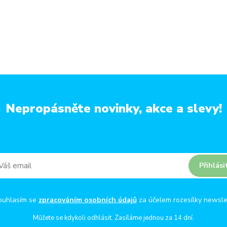
Nepropásněte novinky, akce a slevy!
Přihlási
ouhlasím se
zpracováním osobních údajů
za účelem rozesílky newsle
Můžete se kdykoli odhlásit. Zasíláme jednou za 14 dní.