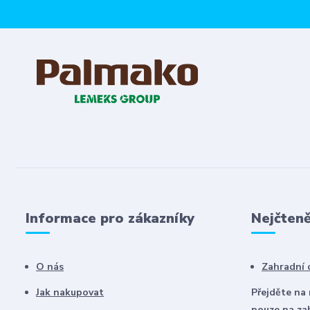
Informace pro zákazníky
Nejčteně
O nás
Zahradní
Jak nakupovat
Přejděte na
pouze na za