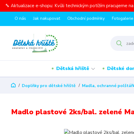
🔧 Aktualizace e-shopu: Kvůli technickým potížím pracujeme n
O nás
Jak nakupovat
Obchodní podmínky
Fotogalerie
Dětská hřiště
Dětské do
Doplňky pro dětské hřiště
Madla, ochranné polštářk
Madlo plastové 2ks/bal. zelené Ma