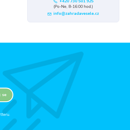
+420 730 501 925
(Po-Ne, 8-16:00 hod.)
info@zahradavesele.cz
t se
tteru.