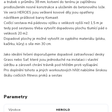
a trubek o průměru 38 mm, kotvení do terénu je zajištěnou
prodloužením nosné konstrukce a uložením do betonového lože.
Ve verzi HEROES jsou veškeré kovové díly jsou opatřeny
nástřikem práškové barvy Komaxit
Cvičící sestava má pádovou výšku o velikosti vyšší než 1,5 m je
tedy pod sestavou třeba vytvořit dopadovou plochu tlumící pád o
velikosti 20 m2.
Dopadové plochy je možné vytvořit ze sypkého materiálu (písku,
kačírku, kůry) o síle min 30 cm.
Jako ideální řešení doporučujeme dopadové zatravňovací desky
Grass nebo Saf, které jsou jednoduché na instalaci i vlastní
údržbu a zároveň chrání trávník pod hřištěm proti vyšlapání.
Pro doplnění tohoto a jiných workoutových hřišť nabízíme širokou
škálu cvičících fitness prvků a sestav.
Parametry
Výrobce
HEROLD