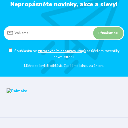
Nepropásněte novinky, akce a slevy!
Přihlásit se
Souhlasím se
zpracováním osobních údajů
za účelem rozesílky
newsletteru.
Můžete se kdykoli odhlásit. Zasíláme jednou za 14 dní.