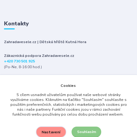
Kontakty
Zahradavesele.cz | Dětská hřiště Kutná Hora
Zákaznická podpora Zahradavesele.cz
+420 730 501 925
(Po-Ne, 8-16:00 hod.)
info@zahradavesele.cz
Cookies
S cílem usnadnit uživatelům používat naše webové stránky
využíváme cookies. Kliknutím na tlačítko "Souhlasím" souhlasíte s
použitím preferenčních, statistických i marketingových cookies pro
nás i naše partnery. Funkční cookies jsou v rámci zachování
funkčnosti webu používány po celou dobu procházení webem.
Upravit sběr cookies.
Souhlasím
Nastavení