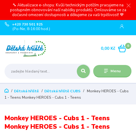
🔧 Aktualizace e-shopu: Kvůli technickým potížím pracujeme na
postupném obnovování naší nabídky produktů. Omlouváme se za
dočasné omezení dostupnosti a děkujeme za vaši trpělivost! 💙
+420 730 501 925
(Po-Ne, 8-16:00 hod.)
0
0,00 Kč
Menu
Dětská hřiště
Dětská hřiště CUBS
Monkey HEROES - Cubs
1 - Teens Monkey HEROES - Cubs 1 - Teens
Monkey HEROES - Cubs 1 - Teens
Monkey HEROES - Cubs 1 - Teens