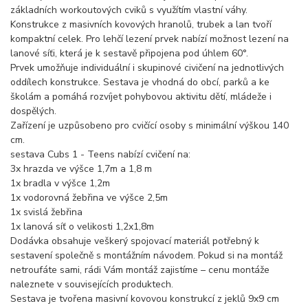
základních workoutových cviků s využítím vlastní váhy.
Konstrukce z masivních kovových hranolů, trubek a lan tvoří
kompaktní celek. Pro lehčí lezení prvek nabízí možnost lezení na
lanové síťi, která je k sestavě připojena pod úhlem 60°.
Prvek umožňuje individuální i skupinové civičení na jednotlivých
oddílech konstrukce. Sestava je vhodná do obcí, parků a ke
školám a pomáhá rozvíjet pohybovou aktivitu dětí, mládeže i
dospělých.
Zařízení je uzpůsobeno pro cvičící osoby s minimální výškou 140
cm.
sestava Cubs 1 - Teens nabízí cvičení na:
3x hrazda ve výšce 1,7m a 1,8 m
1x bradla v výšce 1,2m
1x vodorovná žebřina ve výšce 2,5m
1x svislá žebřina
1x lanová síť o velikosti 1,2x1,8m
Dodávka obsahuje veškerý spojovací materiál potřebný k
sestavení společně s montážním návodem. Pokud si na montáž
netroufáte sami, rádi Vám montáž zajistíme – cenu montáže
naleznete v souvisejících produktech.
Sestava je tvořena masivní kovovou konstrukcí z jeklů 9x9 cm