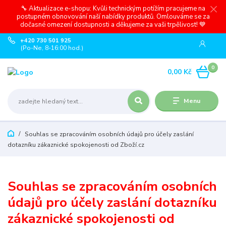
🔧 Aktualizace e-shopu: Kvůli technickým potížím pracujeme na
postupném obnovování naší nabídky produktů. Omlouváme se za
dočasné omezení dostupnosti a děkujeme za vaši trpělivost! 💙
+420 730 501 925
(Po-Ne, 8-16:00 hod.)
0
0,00 Kč
Menu
Souhlas se zpracováním osobních údajů pro účely zaslání
dotazníku zákaznické spokojenosti od Zboží.cz
Souhlas se zpracováním osobních
údajů pro účely zaslání dotazníku
zákaznické spokojenosti od