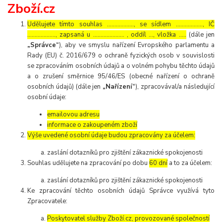
Zboží.cz
Udělujete tímto souhlas ……………..., se sídlem ………………, IČ
………………., zapsaná u ………………… , oddíl …, vložka …..
(dále jen
„Správce“
), aby ve smyslu nařízení Evropského parlamentu a
Rady (EU) č. 2016/679 o ochraně fyzických osob v souvislosti
se zpracováním osobních údajů a o volném pohybu těchto údajů
a o zrušení směrnice 95/46/ES (obecné nařízení o ochraně
osobních údajů) (dále jen
„Nařízení“
), zpracovával/a následující
osobní údaje:
emailovou adresu
informace o zakoupeném zboží
Výše uvedené osobní údaje budou zpracovány za účelem:
zaslání dotazníků pro zjištění zákaznické spokojenosti
Souhlas udělujete na zpracování po dobu
60 dní
a to za účelem:
zaslání dotazníků pro zjištění zákaznické spokojenosti
Ke zpracování těchto osobních údajů Správce využívá tyto
Zpracovatele:
Poskytovatel služby Zboží.cz, provozované společností