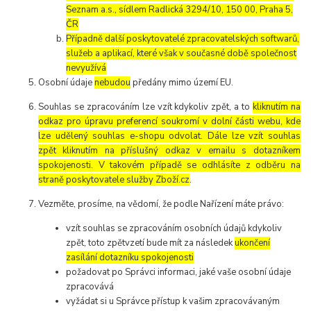
Seznam a.s., sídlem Radlická 3294/10, 150 00, Praha 5,
ČR
Případně další poskytovatelé zpracovatelských softwarů,
služeb a aplikací, které však v současné době společnost
nevyužívá
Osobní údaje
nebudou
předány mimo území EU.
Souhlas se zpracováním lze vzít kdykoliv zpět, a to
kliknutím na
odkaz pro úpravu preferencí soukromí v dolní části webu, kde
lze udělený souhlas e-shopu odvolat. Dále lze vzít souhlas
zpět kliknutím na příslušný odkaz v emailu s dotazníkem
spokojenosti. V takovém případě se odhlásíte z odběru na
straně poskytovatele služby Zboží.cz
.
Vezměte, prosíme, na vědomí, že podle Nařízení máte právo:
vzít souhlas se zpracováním osobních údajů kdykoliv
zpět, toto zpětvzetí bude mít za následek
ukončení
zasílání dotazníku spokojenosti
požadovat po Správci informaci, jaké vaše osobní údaje
zpracovává
vyžádat si u Správce přístup k vašim zpracovávaným