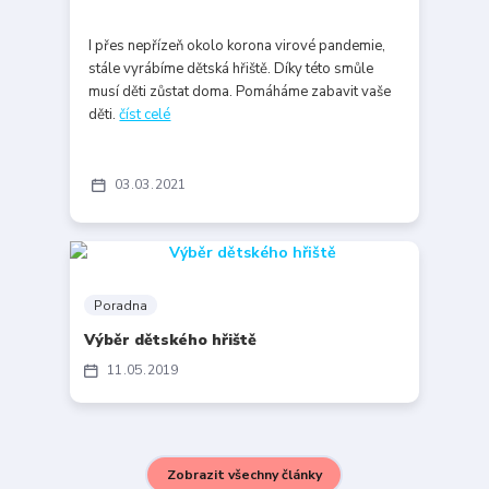
I přes nepřízeň okolo korona virové pandemie,
stále vyrábíme dětská hřiště. Díky této smůle
musí děti zůstat doma. Pomáháme zabavit vaše
děti.
číst celé
03
03
2021
Poradna
Výběr dětského hřiště
11
05
2019
Zobrazit všechny články