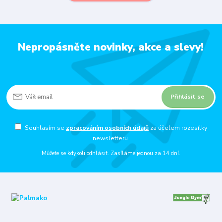
Nepropásněte novinky, akce a slevy!
Přihlásit se
Souhlasím se
zpracováním osobních údajů
za účelem rozesílky
newsletteru.
Můžete se kdykoli odhlásit. Zasíláme jednou za 14 dní.