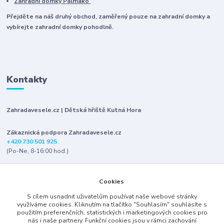
Zahradní domky Palmako
Přejděte na náš druhý obchod, zaměřený pouze na zahradní domky a
vybírejte zahradní domky pohodlně.
Kontakty
Zahradavesele.cz | Dětská hřiště Kutná Hora
Zákaznická podpora Zahradavesele.cz
+420 730 501 925
(Po-Ne, 8-16:00 hod.)
info@zahradavesele.cz
Cookies
S cílem usnadnit uživatelům používat naše webové stránky
využíváme cookies. Kliknutím na tlačítko "Souhlasím" souhlasíte s
použitím preferenčních, statistických i marketingových cookies pro
nás i naše partnery. Funkční cookies jsou v rámci zachování