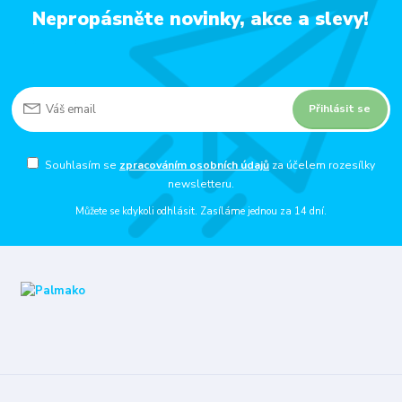
Nepropásněte novinky, akce a slevy!
Přihlásit se
Souhlasím se
zpracováním osobních údajů
za účelem rozesílky
newsletteru.
Můžete se kdykoli odhlásit. Zasíláme jednou za 14 dní.