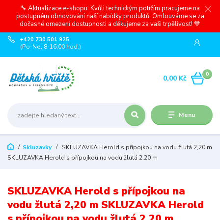
🔧 Aktualizace e-shopu: Kvůli technickým potížím pracujeme na
postupném obnovování naší nabídky produktů. Omlouváme se za
dočasné omezení dostupnosti a děkujeme za vaši trpělivost! 💙
+420 730 501 925
(Po-Ne, 8-16:00 hod.)
0
0,00 Kč
Menu
Skluzavky
SKLUZAVKA Herold s přípojkou na vodu žlutá 2,20 m
SKLUZAVKA Herold s přípojkou na vodu žlutá 2,20 m
SKLUZAVKA Herold s přípojkou na
vodu žlutá 2,20 m SKLUZAVKA Herold
s přípojkou na vodu žlutá 2,20 m