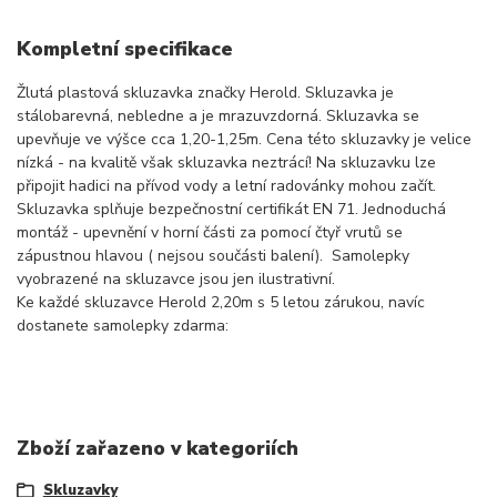
Kompletní specifikace
Žlutá plastová skluzavka značky Herold. Skluzavka je
stálobarevná, nebledne a je mrazuvzdorná. Skluzavka se
upevňuje ve výšce cca 1,20-1,25m. Cena této skluzavky je velice
nízká - na kvalitě však skluzavka neztrácí! Na skluzavku lze
připojit hadici na přívod vody a letní radovánky mohou začít.
Skluzavka splňuje bezpečnostní certifikát EN 71. Jednoduchá
montáž - upevnění v horní části za pomocí čtyř vrutů se
zápustnou hlavou ( nejsou součásti balení). Samolepky
vyobrazené na skluzavce jsou jen ilustrativní.
Ke každé skluzavce Herold 2,20m s 5 letou zárukou, navíc
dostanete samolepky zdarma:
Zboží zařazeno v kategoriích
Skluzavky