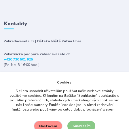
Kontakty
Zahradavesele.cz | Dětská hřiště Kutná Hora
Zákaznická podpora Zahradavesele.cz
+420 730 501 925
(Po-Ne, 8-16:00 hod.)
info@zahradavesele.cz
Cookies
S cílem usnadnit uživatelům používat naše webové stránky
využíváme cookies. Kliknutím na tlačítko "Souhlasím" souhlasíte s
použitím preferenčních, statistických i marketingových cookies pro
nás i naše partnery. Funkční cookies jsou v rámci zachování
funkčnosti webu používány po celou dobu procházení webem.
Upravit sběr cookies.
Souhlasím
Nastavení