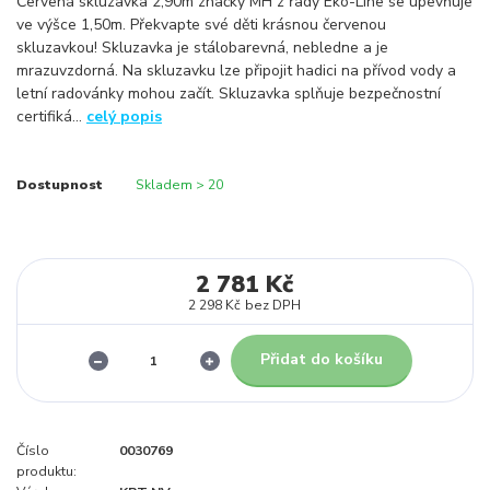
Červená skluzavka 2,90m značky MH z řady Eko-Line se upevňuje
ve výšce 1,50m. Překvapte své děti krásnou červenou
skluzavkou! Skluzavka je stálobarevná, nebledne a je
mrazuvzdorná. Na skluzavku lze připojit hadici na přívod vody a
letní radovánky mohou začít. Skluzavka splňuje bezpečnostní
certifiká...
celý popis
Dostupnost
Skladem > 20
2 781 Kč
2 298 Kč
bez DPH
Přidat do košíku
Číslo
0030769
produktu: