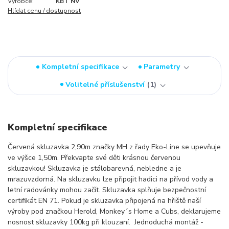
Výrobce:
KBT NV
Hlídat cenu / dostupnost
Kompletní specifikace
Parametry
Volitelné příslušenství
1
Kompletní specifikace
Červená skluzavka 2,90m značky MH z řady Eko-Line se upevňuje
ve výšce 1,50m. Překvapte své děti krásnou červenou
skluzavkou! Skluzavka je stálobarevná, nebledne a je
mrazuvzdorná. Na skluzavku lze připojit hadici na přívod vody a
letní radovánky mohou začít. Skluzavka splňuje bezpečnostní
certifikát EN 71. Pokud je skluzavka připojená na hřiště naší
výroby pod značkou Herold, Monkey´s Home a Cubs, deklarujeme
nosnost skluzavky 100kg při klouzaní. Jednoduchá montáž -