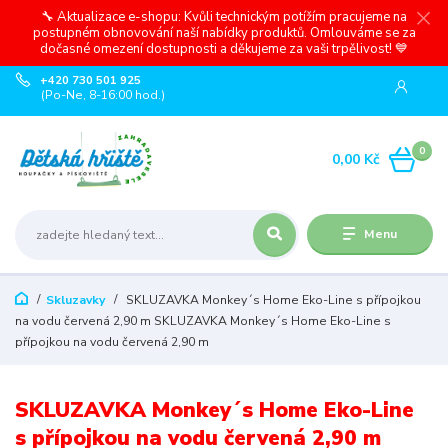
🔧 Aktualizace e-shopu: Kvůli technickým potížím pracujeme na
postupném obnovování naší nabídky produktů. Omlouváme se za
dočasné omezení dostupnosti a děkujeme za vaši trpělivost! 💙
+420 730 501 925
(Po-Ne, 8-16:00 hod.)
0
0,00 Kč
Menu
Skluzavky
SKLUZAVKA Monkey´s Home Eko-Line s přípojkou
na vodu červená 2,90 m SKLUZAVKA Monkey´s Home Eko-Line s
přípojkou na vodu červená 2,90 m
SKLUZAVKA Monkey´s Home Eko-Line
s přípojkou na vodu červená 2,90 m