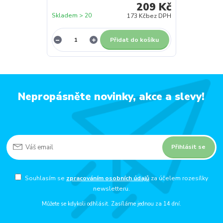
209 Kč
Skladem > 20
173 Kč
bez DPH
Přidat do košíku
Nepropásněte novinky, akce a slevy!
Přihlásit se
Souhlasím se
zpracováním osobních údajů
za účelem rozesílky
newsletteru.
Můžete se kdykoli odhlásit. Zasíláme jednou za 14 dní.