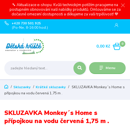
🔧 Aktualizace e-shopu: Kvůli technickým potížím pracujeme na
postupném obnovování naší nabídky produktů. Omlouváme se za
dočasné omezení dostupnosti a děkujeme za vaši trpělivost! 💙
+420 730 501 925
(Po-Ne, 8-16:00 hod.)
0
0,00 Kč
Menu
Skluzavky
Krátké skluzavky
SKLUZAVKA Monkey´s Home s
přípojkou na vodu červená 1,75 m .
SKLUZAVKA Monkey´s Home s
přípojkou na vodu červená 1,75 m .