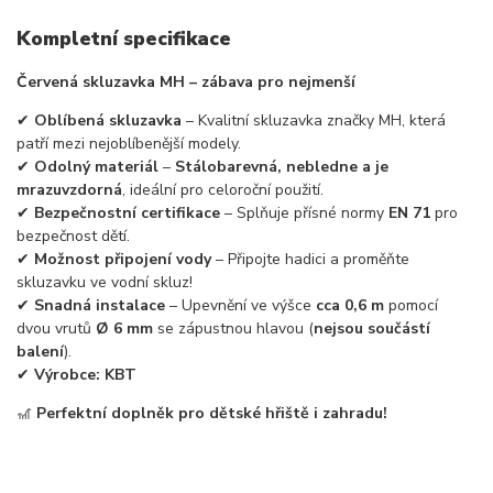
Kompletní specifikace
Červená skluzavka MH – zábava pro nejmenší
✔
Oblíbená skluzavka
– Kvalitní skluzavka značky MH, která
patří mezi nejoblíbenější modely.
✔
Odolný materiál
–
Stálobarevná, nebledne a je
mrazuvzdorná
, ideální pro celoroční použití.
✔
Bezpečnostní certifikace
– Splňuje přísné normy
EN 71
pro
bezpečnost dětí.
✔
Možnost připojení vody
– Připojte hadici a proměňte
skluzavku ve vodní skluz!
✔
Snadná instalace
– Upevnění ve výšce
cca 0,6 m
pomocí
dvou vrutů
Ø 6 mm
se zápustnou hlavou (
nejsou součástí
balení
).
✔
Výrobce: KBT
🎢
Perfektní doplněk pro dětské hřiště i zahradu!