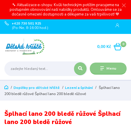
🔧 Aktualizace e-shopu: Kvůli technickým potížím pracujeme na
postupném obnovování naší nabídky produktů. Omlouváme se za
dočasné omezení dostupnosti a děkujeme za vaši trpělivost! 💙
+420 730 501 925
(Po-Ne, 8-16:00 hod.)
0
0,00 Kč
Menu
Doplňky pro dětské hřiště
Lezení a šplhání
Šplhací lano
200 bledě růžové Šplhací lano 200 bledě růžové
Šplhací lano 200 bledě růžové Šplhací
lano 200 bledě růžové