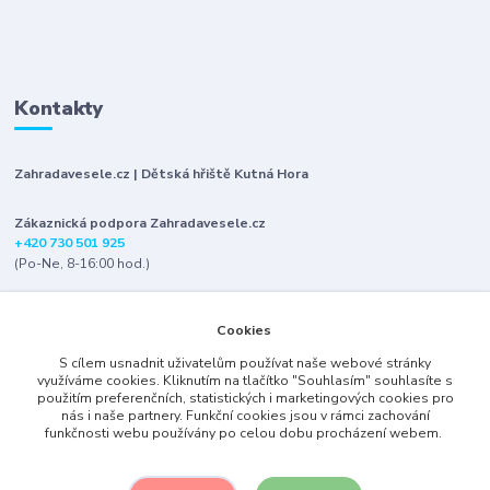
Kontakty
Zahradavesele.cz | Dětská hřiště Kutná Hora
Zákaznická podpora Zahradavesele.cz
+420 730 501 925
(Po-Ne, 8-16:00 hod.)
info@zahradavesele.cz
Cookies
S cílem usnadnit uživatelům používat naše webové stránky
využíváme cookies. Kliknutím na tlačítko "Souhlasím" souhlasíte s
použitím preferenčních, statistických i marketingových cookies pro
nás i naše partnery. Funkční cookies jsou v rámci zachování
funkčnosti webu používány po celou dobu procházení webem.
Upravit sběr cookies.