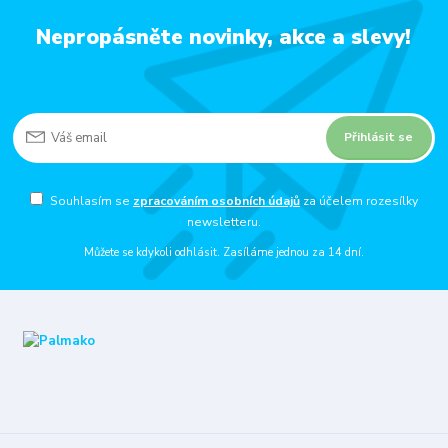
Nepropásněte novinky, akce a slevy!
Přihlásit se
Souhlasím se
zpracováním osobních údajů
za účelem rozesílky
newsletteru.
Můžete se kdykoli odhlásit. Zasíláme jednou za 14 dní.