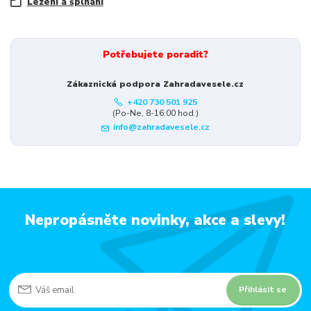
Lezení a šplhání
Potřebujete poradit?
Zákaznická podpora Zahradavesele.cz
+420 730 501 925
(Po-Ne, 8-16:00 hod.)
info@zahradavesele.cz
Nepropásněte novinky, akce a slevy!
Přihlásit se