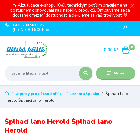
🔧 Aktualizace e-shopu: Kvůli technickým potížím pracujeme na
postupném obnovování naší nabídky produktů. Omlouváme se za
dočasné omezení dostupnosti a děkujeme za vaši trpělivost! 💙
+420 730 501 925
(Po-Ne, 8-16:00 hod.)
0
0,00 Kč
Menu
Doplňky pro dětské hřiště
Lezení a šplhání
Šplhací lano
Herold Šplhací lano Herold
Šplhací lano Herold Šplhací lano
Herold