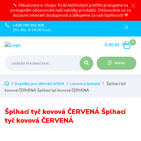
🔧 Aktualizace e-shopu: Kvůli technickým potížím pracujeme na
postupném obnovování naší nabídky produktů. Omlouváme se za
dočasné omezení dostupnosti a děkujeme za vaši trpělivost! 💙
+420 730 501 925
(Po-Ne, 8-16:00 hod.)
0
0,00 Kč
Menu
Doplňky pro dětské hřiště
Lezení a šplhání
Šplhací tyč
kovová ČERVENÁ Šplhací tyč kovová ČERVENÁ
Šplhací tyč kovová ČERVENÁ Šplhací
tyč kovová ČERVENÁ