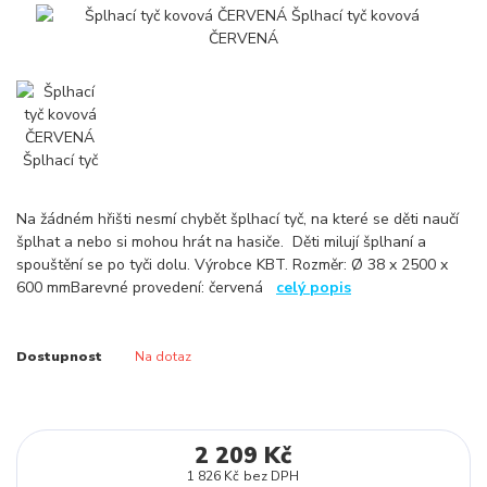
Na žádném hřišti nesmí chybět šplhací tyč, na které se děti naučí
šplhat a nebo si mohou hrát na hasiče. Děti milují šplhaní a
spouštění se po tyči dolu. Výrobce KBT. Rozměr: Ø 38 x 2500 x
600 mmBarevné provedení: červená
celý popis
Dostupnost
Na dotaz
2 209 Kč
1 826 Kč
bez DPH