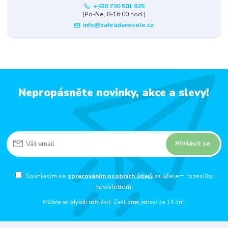
+420 730 501 925
(Po-Ne, 8-16:00 hod.)
info@zahradavesele.cz
Nepropásněte novinky, akce a slevy!
Přihlásit se
Souhlasím se
zpracováním osobních údajů
za účelem rozesílky
newsletteru.
Můžete se kdykoli odhlásit. Zasíláme jednou za 14 dní.