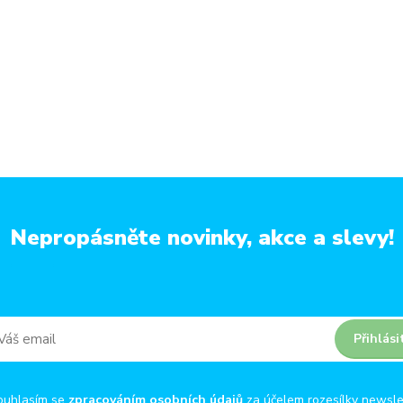
Nepropásněte novinky, akce a slevy!
Přihlási
ouhlasím se
zpracováním osobních údajů
za účelem rozesílky newsle