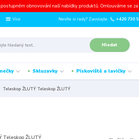
a postupném obnovování naší nabídky produktů. Omlouváme se za 
Nevíte si rady? Zavolejte.
+420 730 5
Více
Hledat
mečky
Skluzavky
Pískoviště a lavičky
Teleskop ŽLUTÝ Teleskop ŽLUTÝ