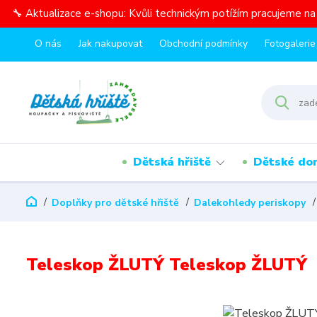
🔧 Aktualizace e-shopu: Kvůli technickým potížím pracujeme n
O nás
Jak nakupovat
Obchodní podmínky
Fotogalerie
Dětská hřiště
Dětské do
Doplňky pro dětské hřiště
Dalekohledy periskopy
Teleskop ŽLUTÝ Teleskop ŽLUTÝ