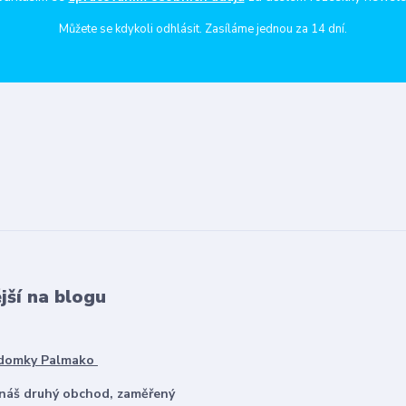
Můžete se kdykoli odhlásit. Zasíláme jednou za 14 dní.
jší na blogu
 domky Palmako
 náš druhý obchod, zaměřený