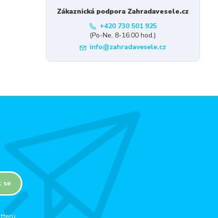
Zákaznická podpora Zahradavesele.cz
+420 730 501 925
(Po-Ne, 8-16:00 hod.)
info@zahradavesele.cz
t se
tteru.