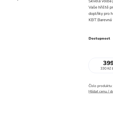
Skvělá volba 
Vaše hřiště p
doplňky pro hř
KBT.Barevná v
Dostupnost
39
330 Kč
Číslo produktu:
Hlídat cenu / 