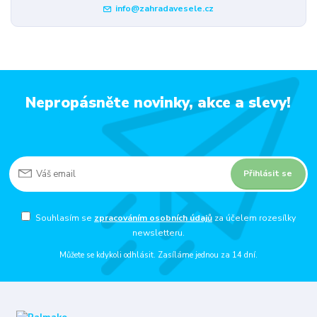
info@zahradavesele.cz
Nepropásněte novinky, akce a slevy!
Přihlásit se
Souhlasím se
zpracováním osobních údajů
za účelem rozesílky
newsletteru.
Můžete se kdykoli odhlásit. Zasíláme jednou za 14 dní.