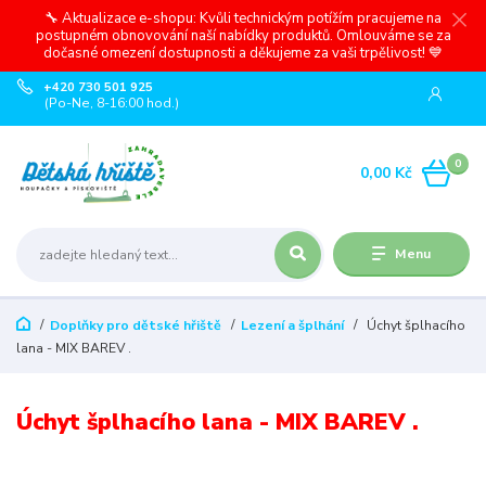
🔧 Aktualizace e-shopu: Kvůli technickým potížím pracujeme na
postupném obnovování naší nabídky produktů. Omlouváme se za
dočasné omezení dostupnosti a děkujeme za vaši trpělivost! 💙
+420 730 501 925
(Po-Ne, 8-16:00 hod.)
0
0,00 Kč
Menu
Doplňky pro dětské hřiště
Lezení a šplhání
Úchyt šplhacího
lana - MIX BAREV .
Úchyt šplhacího lana - MIX BAREV .