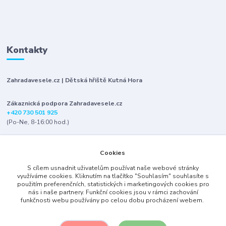
Kontakty
Zahradavesele.cz | Dětská hřiště Kutná Hora
Zákaznická podpora Zahradavesele.cz
+420 730 501 925
(Po-Ne, 8-16:00 hod.)
info@zahradavesele.cz
Cookies
S cílem usnadnit uživatelům používat naše webové stránky
využíváme cookies. Kliknutím na tlačítko "Souhlasím" souhlasíte s
použitím preferenčních, statistických i marketingových cookies pro
nás i naše partnery. Funkční cookies jsou v rámci zachování
funkčnosti webu používány po celou dobu procházení webem.
Upravit sběr cookies.