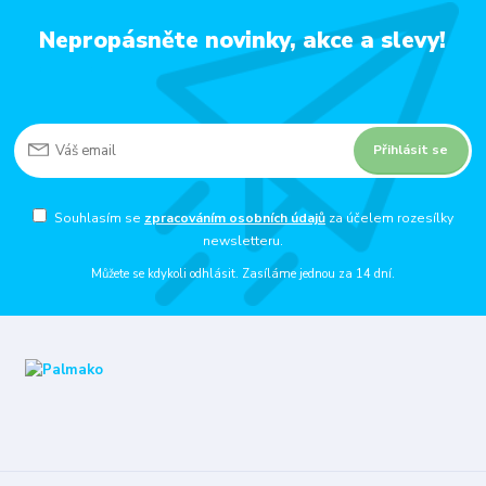
Nepropásněte novinky, akce a slevy!
Přihlásit se
Souhlasím se
zpracováním osobních údajů
za účelem rozesílky
newsletteru.
Můžete se kdykoli odhlásit. Zasíláme jednou za 14 dní.