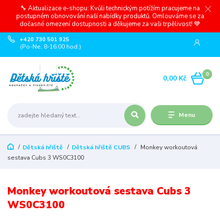
🔧 Aktualizace e-shopu: Kvůli technickým potížím pracujeme na
postupném obnovování naší nabídky produktů. Omlouváme se za
dočasné omezení dostupnosti a děkujeme za vaši trpělivost! 💙
+420 730 501 925
(Po-Ne, 8-16:00 hod.)
0
0,00 Kč
Menu
Dětská hřiště
Dětská hřiště CUBS
Monkey workoutová
sestava Cubs 3 WS0C3100
Monkey workoutová sestava Cubs 3
WS0C3100