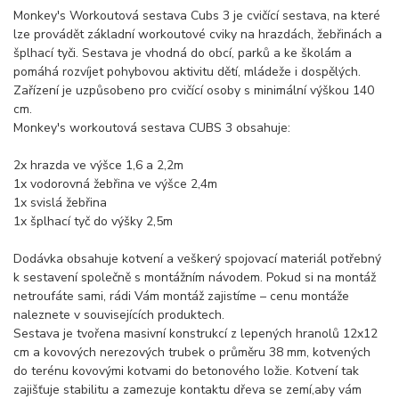
Monkey's Workoutová sestava Cubs 3 je cvičící sestava, na které
lze provádět základní workoutové cviky na hrazdách, žebřinách a
šplhací tyči. Sestava je vhodná do obcí, parků a ke školám a
pomáhá rozvíjet pohybovou aktivitu dětí, mládeže i dospělých.
Zařízení je uzpůsobeno pro cvičící osoby s minimální výškou 140
cm.
Monkey's workoutová sestava CUBS 3 obsahuje:
2x hrazda ve výšce 1,6 a 2,2m
1x vodorovná žebřina ve výšce 2,4m
1x svislá žebřina
1x šplhací tyč do výšky 2,5m
Dodávka obsahuje kotvení a veškerý spojovací materiál potřebný
k sestavení společně s montážním návodem. Pokud si na montáž
netroufáte sami, rádi Vám montáž zajistíme – cenu montáže
naleznete v souvisejících produktech.
Sestava je tvořena masivní konstrukcí z lepených hranolů 12x12
cm a kovových nerezových trubek o průměru 38 mm, kotvených
do terénu kovovými kotvami do betonového ložie. Kotvení tak
zajišťuje stabilitu a zamezuje kontaktu dřeva se zemí,aby vám