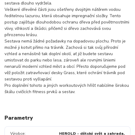
sestava dlouho vydržela.
Veškeré dřevěné části jsou ošetřeny dvojitým nátěrem vodou
ředitelnou lazurou, která obsahuje impregnační složky. Tento
postup zajišťuje dlouhodobou ochranu dřeva před povětrnostními
vlivy, vlhkostí a škůdci, přičemž si dřevo zachovává svou
přirozenou krásu.
Sestava nemá žádné požadavky na dopadovou plochu. Proto je
možné ji kotvit přímo na trávník. Zachová si tak svůj přírodní
vzhled a nenásilně tak doplní okolí, ať již budete sestavu
umisťovat do parku nebo lesa, zároveň ale rovnými liniemi
nenaruší moderní vzhled měst a obcí. Přesto doporučujeme pod
věž položit zatravňovací desky Grass, které ochrání trávník pod
sestavou proti vyšlapání.
Pro doplnění tohoto a jiných workoutových hřišť nabízíme širokou
škálu cvičících fitness prvků a sestav.
Parametry
Výrobce
HEROLD - dětský svět a zahrada,