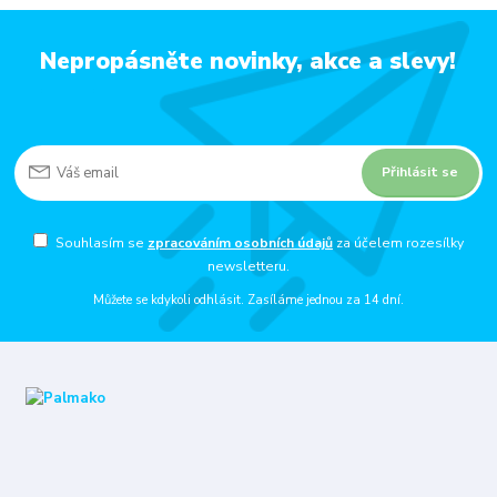
Nepropásněte novinky, akce a slevy!
Přihlásit se
Souhlasím se
zpracováním osobních údajů
za účelem rozesílky
newsletteru.
Můžete se kdykoli odhlásit. Zasíláme jednou za 14 dní.