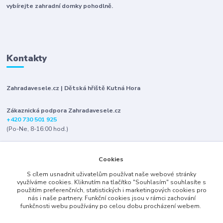
vybírejte zahradní domky pohodlně.
Kontakty
Zahradavesele.cz | Dětská hřiště Kutná Hora
Zákaznická podpora Zahradavesele.cz
+420 730 501 925
(Po-Ne, 8-16:00 hod.)
info@zahradavesele.cz
Cookies
S cílem usnadnit uživatelům používat naše webové stránky
využíváme cookies. Kliknutím na tlačítko "Souhlasím" souhlasíte s
použitím preferenčních, statistických i marketingových cookies pro
nás i naše partnery. Funkční cookies jsou v rámci zachování
funkčnosti webu používány po celou dobu procházení webem.
Upravit sběr cookies.