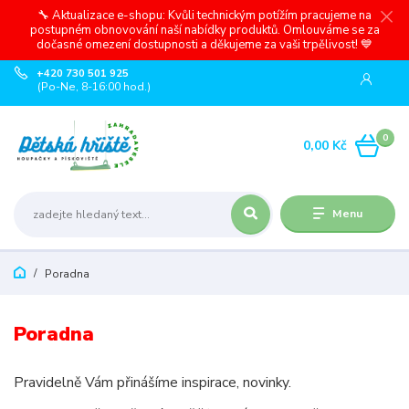
🔧 Aktualizace e-shopu: Kvůli technickým potížím pracujeme na
postupném obnovování naší nabídky produktů. Omlouváme se za
dočasné omezení dostupnosti a děkujeme za vaši trpělivost! 💙
+420 730 501 925
(Po-Ne, 8-16:00 hod.)
0
0,00 Kč
Menu
Poradna
Poradna
Pravidelně Vám přinášíme inspirace, novinky.