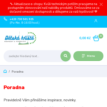
🔧 Aktualizace e-shopu: Kvůli technickým potížím pracujeme na
postupném obnovování naší nabídky produktů. Omlouváme se za
dočasné omezení dostupnosti a děkujeme za vaši trpělivost! 💙
+420 730 501 925
(Po-Ne, 8-16:00 hod.)
0
0,00 Kč
Menu
Poradna
Poradna
Pravidelně Vám přinášíme inspirace, novinky.